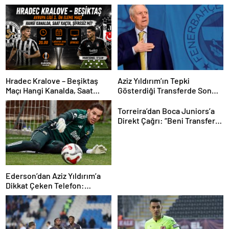
Hradec Kralove – Beşiktaş
Aziz Yıldırım’ın Tepki
Maçı Hangi Kanalda, Saat
Gösterdiği Transferde Son
Kaçta, Şifresiz Mi? Avrupa Ligi
Durum! Oyuncunun Geleceği
3. Ön Eleme Maçı Muhtemel
Belli Oldu
Torreira’dan Boca Juniors’a
11’ler…
Direkt Çağrı: “Beni Transfer
Edin!” Uruguaylı Yıldızın
Güney Amerika Hayali
Gerçekleşiyor mu?
Ederson’dan Aziz Yıldırım’a
Dikkat Çeken Telefon:
“Fenerbahçe’de Kalmak
İstiyorum” Mesajı