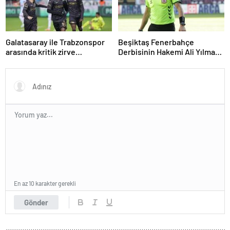
Galatasaray ile Trabzonspor
Beşiktaş Fenerbahçe
arasında kritik zirve
Derbisinin Hakemi Ali Yılmaz
mücadelesi
Kimdir
En az 10 karakter gerekli
Gönder