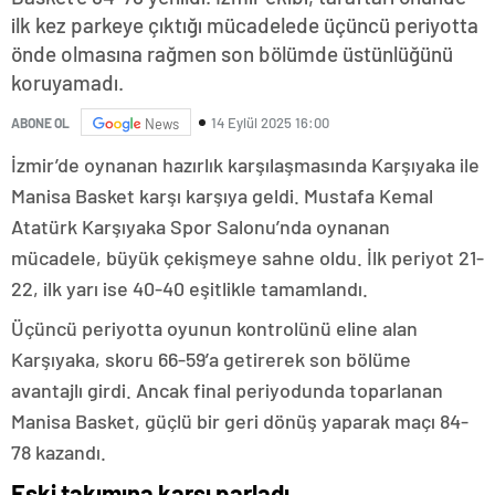
ilk kez parkeye çıktığı mücadelede üçüncü periyotta
önde olmasına rağmen son bölümde üstünlüğünü
koruyamadı.
14 Eylül 2025 16:00
ABONE OL
News
İzmir’de oynanan hazırlık karşılaşmasında Karşıyaka ile
Manisa Basket karşı karşıya geldi. Mustafa Kemal
Atatürk Karşıyaka Spor Salonu’nda oynanan
mücadele, büyük çekişmeye sahne oldu. İlk periyot 21-
22, ilk yarı ise 40-40 eşitlikle tamamlandı.
Üçüncü periyotta oyunun kontrolünü eline alan
Karşıyaka, skoru 66-59’a getirerek son bölüme
avantajlı girdi. Ancak final periyodunda toparlanan
Manisa Basket, güçlü bir geri dönüş yaparak maçı 84-
78 kazandı.
Eski takımına karşı parladı