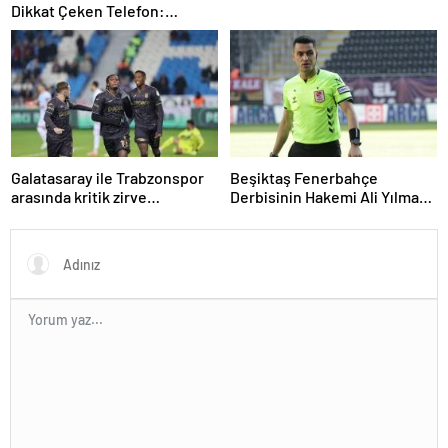
Dikkat Çeken Telefon:
“Fenerbahçe’de Kalmak
İstiyorum” Mesajı
Galatasaray ile Trabzonspor
Beşiktaş Fenerbahçe
arasında kritik zirve
Derbisinin Hakemi Ali Yılmaz
mücadelesi
Kimdir