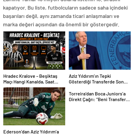
kapatıyor. Bu liste, futbolcuların sadece saha içindeki
başarıları değil, aynı zamanda ticari anlaşmaları ve
marka değeri açısından da önemli bir göstergedir.
Hradec Kralove – Beşiktaş
Aziz Yıldırım’ın Tepki
Maçı Hangi Kanalda, Saat
Gösterdiği Transferde Son
Kaçta, Şifresiz Mi? Avrupa Ligi
Durum! Oyuncunun Geleceği
3. Ön Eleme Maçı Muhtemel
Belli Oldu
Torreira’dan Boca Juniors’a
11’ler…
Direkt Çağrı: “Beni Transfer
Edin!” Uruguaylı Yıldızın
Güney Amerika Hayali
Gerçekleşiyor mu?
Ederson’dan Aziz Yıldırım’a