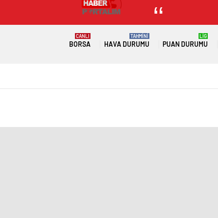
CANLI
TAHMİNİ
LİG
BORSA
HAVA DURUMU
PUAN DURUMU