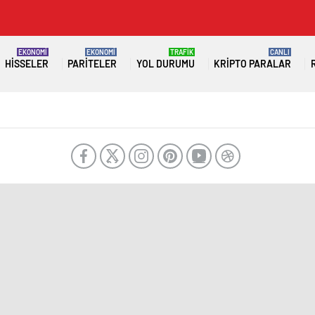
EKONOMİ
EKONOMİ
TRAFİK
CANLI
HISSELER
PARITELER
YOL DURUMU
KRIPTO PARALAR