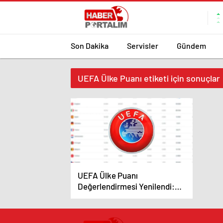
Son Dakika
Servisler
Gündem
UEFA Ülke Puanı etiketi için sonuçlar
UEFA Ülke Puanı
Değerlendirmesi Yenilendi:
Türkiye Sıralamada Hangi İlk
Sırada Yer Alıyor?