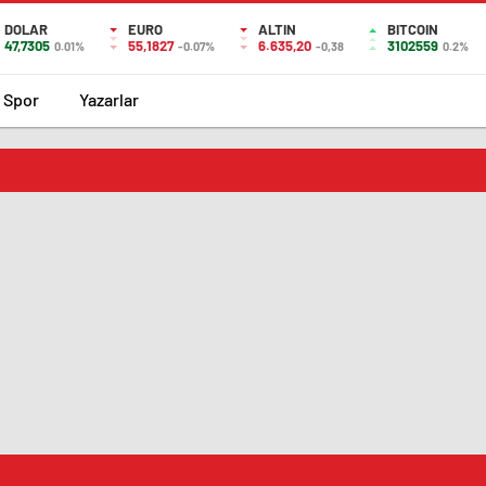
DOLAR
EURO
ALTIN
BITCOIN
47,7305
55,1827
6.635,20
3102559
0.01%
-0.07%
-0,38
0.2%
Spor
Yazarlar