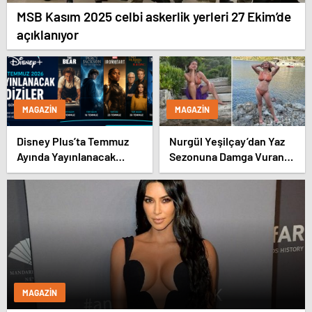
MSB Kasım 2025 celbi askerlik yerleri 27 Ekim’de
açıklanıyor
MAGAZIN
MAGAZIN
Disney Plus’ta Temmuz
Nurgül Yeşilçay’dan Yaz
Ayında Yayınlanacak
Sezonuna Damga Vuran
Diziler | 2026 Güncel Yayın
Paylaşım
Takvimi
MAGAZIN