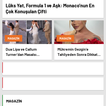
Lüks Yat, Formula 1 ve Aşk: Monaco’nun En
Çok Konuşulan Çifti
MAGAZIN
MAGAZIN
Dua Lipa ve Callum
Mükremin Gezgin’e
Turner’dan Masalsı
Tahliyeden Sonra Dikkat
Düğün: Maliyeti Dudak
Çeken Karar!
Uçuklattı
MAGAZIN