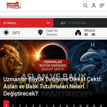
BIST
13.779,39
-0,14
Canlı Yol
İMSAK'A
29°C
Durumu
02
00
Uzmanlar Büyük Değişime Dikkat Çekti:
Aslan ve Balık Tutulmaları Neleri
Değiştirecek?