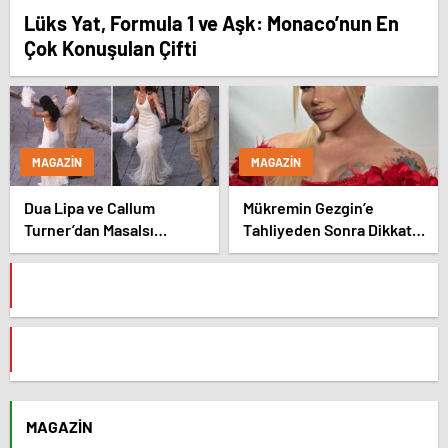
Lüks Yat, Formula 1 ve Aşk: Monaco’nun En
Çok Konuşulan Çifti
MAGAZIN
MAGAZIN
Dua Lipa ve Callum
Mükremin Gezgin’e
Turner’dan Masalsı
Tahliyeden Sonra Dikkat
Düğün: Maliyeti Dudak
Çeken Karar!
Uçuklattı
MAGAZIN