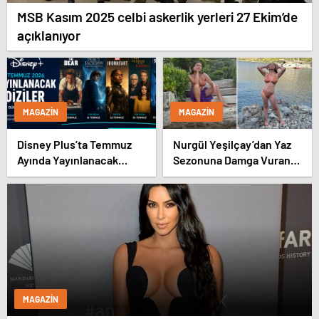
MSB Kasım 2025 celbi askerlik yerleri 27 Ekim’de
açıklanıyor
MAGAZIN
MAGAZIN
Disney Plus’ta Temmuz
Nurgül Yeşilçay’dan Yaz
Ayında Yayınlanacak
Sezonuna Damga Vuran
Diziler | 2026 Güncel Yayın
Paylaşım
Takvimi
MAGAZIN