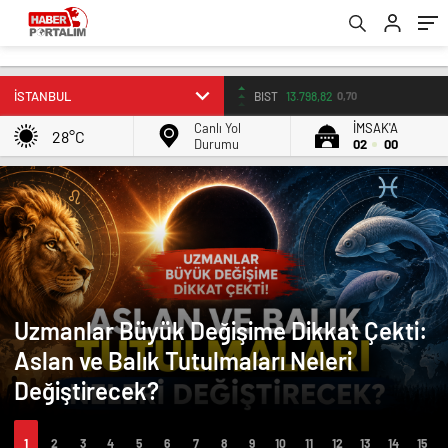
BIST
13.798,82
0,70
Canlı Yol
İMSAK'A
28°C
Durumu
02
00
Uzmanlar Büyük Değişime Dikkat Çekti:
Aslan ve Balık Tutulmaları Neleri
Değiştirecek?