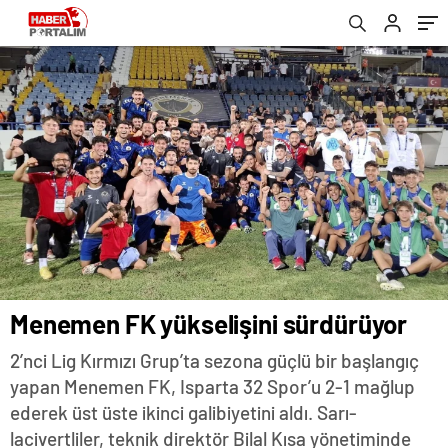
Bayındır ilk 11’de mi?)
Menemen FK yükselişini sürdürüyor
2’nci Lig Kırmızı Grup’ta sezona güçlü bir başlangıç
yapan Menemen FK, Isparta 32 Spor’u 2-1 mağlup
ederek üst üste ikinci galibiyetini aldı. Sarı-
lacivertliler, teknik direktör Bilal Kısa yönetiminde