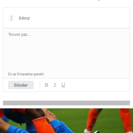
Kimdir
Zirvede Şaşırtan İsim!
En az 10 karakter gerekli
Gönder