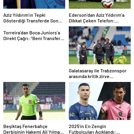
Aziz Yıldırım’ın Tepki
Ederson’dan Aziz Yıldırım’a
Gösterdiği Transferde Son
Dikkat Çeken Telefon:
Durum! Oyuncunun Geleceği
“Fenerbahçe’de Kalmak
Belli Oldu
İstiyorum” Mesajı
Torreira’dan Boca Juniors’a
Direkt Çağrı: “Beni Transfer
Edin!” Uruguaylı Yıldızın
Güney Amerika Hayali
Gerçekleşiyor mu?
Galatasaray ile Trabzonspor
arasında kritik zirve
mücadelesi
Beşiktaş Fenerbahçe
2025’in En Zengin
Derbisinin Hakemi Ali Yılmaz
Futbolcuları Açıklandı: