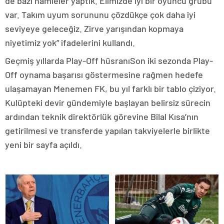
de bazı hamleler yaptık. Elimizde iyi bir oyuncu grubu
var. Takım uyum sorununu çözdükçe çok daha iyi
seviyeye geleceğiz. Zirve yarışından kopmaya
niyetimiz yok” ifadelerini kullandı.
Geçmiş yıllarda Play-Off hüsranıSon iki sezonda Play-
Off oynama başarısı göstermesine rağmen hedefe
ulaşamayan Menemen FK, bu yıl farklı bir tablo çiziyor.
Kulüpteki devir gündemiyle başlayan belirsiz sürecin
ardından teknik direktörlük görevine Bilal Kısa’nın
getirilmesi ve transferde yapılan takviyelerle birlikte
yeni bir sayfa açıldı.