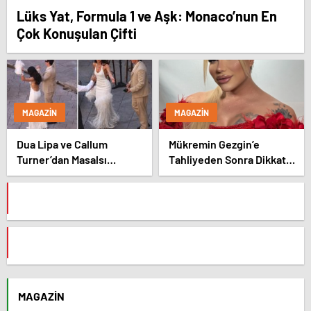
Lüks Yat, Formula 1 ve Aşk: Monaco’nun En
Çok Konuşulan Çifti
MAGAZIN
MAGAZIN
Dua Lipa ve Callum
Mükremin Gezgin’e
Turner’dan Masalsı
Tahliyeden Sonra Dikkat
Düğün: Maliyeti Dudak
Çeken Karar!
Uçuklattı
MAGAZIN