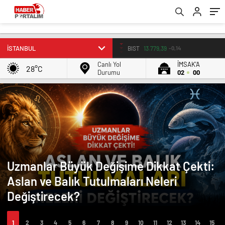
BIST
13.779,39
-0,14
Canlı Yol
İMSAK'A
28°C
Durumu
02
00
Uzmanlar Büyük Değişime Dikkat Çekti:
Aslan ve Balık Tutulmaları Neleri
Değiştirecek?