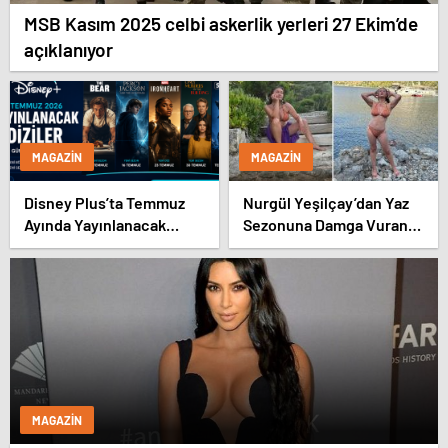
MSB Kasım 2025 celbi askerlik yerleri 27 Ekim’de
açıklanıyor
MAGAZIN
MAGAZIN
Disney Plus’ta Temmuz
Nurgül Yeşilçay’dan Yaz
Ayında Yayınlanacak
Sezonuna Damga Vuran
Diziler | 2026 Güncel Yayın
Paylaşım
Takvimi
MAGAZIN