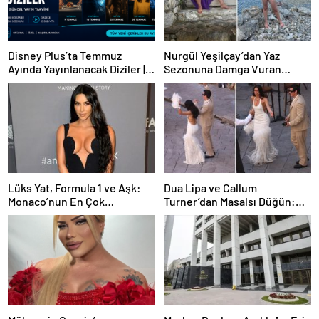
Disney Plus’ta Temmuz
Nurgül Yeşilçay’dan Yaz
Ayında Yayınlanacak Diziler |
Sezonuna Damga Vuran
2026 Güncel Yayın Takvimi
Paylaşım
Lüks Yat, Formula 1 ve Aşk:
Dua Lipa ve Callum
Monaco’nun En Çok
Turner’dan Masalsı Düğün:
Konuşulan Çifti
Maliyeti Dudak Uçuklattı