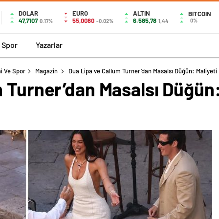
DOLAR
EURO
ALTIN
BITCOIN
47,7107
55,0080
6.585,78
0%
0.17%
-0.02%
1,44
Spor
Yazarlar
i Ve Spor
Magazin
Dua Lipa ve Callum Turner’dan Masalsı Düğün: Maliyeti
m Turner’dan Masalsı Düğün: