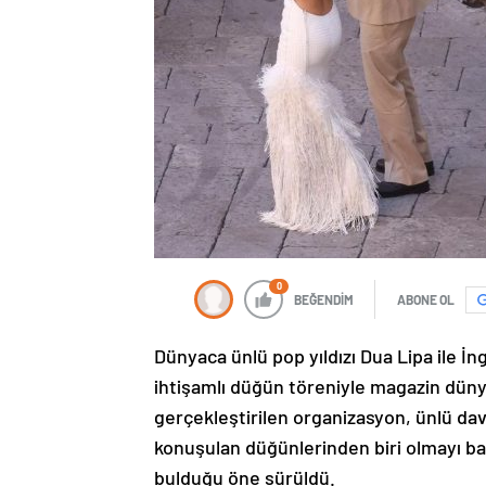
0
BEĞENDİM
ABONE OL
Dünyaca ünlü pop yıldızı Dua Lipa ile İn
ihtişamlı düğün töreniyle magazin dün
gerçekleştirilen organizasyon, ünlü dave
konuşulan düğünlerinden biri olmayı baş
bulduğu öne sürüldü.