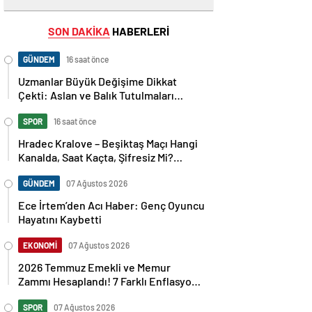
SON DAKİKA
HABERLERİ
GÜNDEM
16 saat önce
Uzmanlar Büyük Değişime Dikkat
Çekti: Aslan ve Balık Tutulmaları
Neleri Değiştirecek?
SPOR
16 saat önce
Hradec Kralove – Beşiktaş Maçı Hangi
Kanalda, Saat Kaçta, Şifresiz Mi?
Avrupa Ligi 3. Ön Eleme Maçı
Muhtemel 11’ler…
GÜNDEM
07 Ağustos 2026
Ece İrtem’den Acı Haber: Genç Oyuncu
Hayatını Kaybetti
EKONOMİ
07 Ağustos 2026
2026 Temmuz Emekli ve Memur
Zammı Hesaplandı! 7 Farklı Enflasyon
Senaryosu Masada
SPOR
07 Ağustos 2026