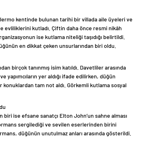
lermo kentinde bulunan tarihi bir villada aile üyeleri ve
le evliliklerini kutladı. Çiftin daha önce resmi nikâh
ganizasyonun ise kutlama niteliği taşıdığı belirtildi.
üğünün en dikkat çeken unsurlarından biri oldu.
n birçok tanınmış isim katıldı. Davetliler arasında
ve yapımcıların yer aldığı ifade edilirken, düğün
er konuklardan tam not aldı. Görkemli kutlama sosyal
rdu
 biri ise efsane sanatçı Elton John’un sahne alması
formans sergilediği ve sevilen eserlerinden birini
rformans, düğünün unutulmaz anları arasında gösterildi.