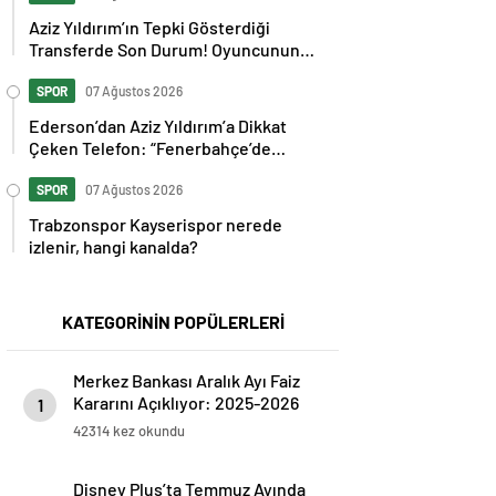
Aziz Yıldırım’ın Tepki Gösterdiği
Transferde Son Durum! Oyuncunun
Geleceği Belli Oldu
SPOR
07 Ağustos 2026
Ederson’dan Aziz Yıldırım’a Dikkat
Çeken Telefon: “Fenerbahçe’de
Kalmak İstiyorum” Mesajı
SPOR
07 Ağustos 2026
Trabzonspor Kayserispor nerede
izlenir, hangi kanalda?
KATEGORİNİN POPÜLERLERİ
Merkez Bankası Aralık Ayı Faiz
Kararını Açıklıyor: 2025-2026
1
Takvimi
42314 kez okundu
Disney Plus’ta Temmuz Ayında