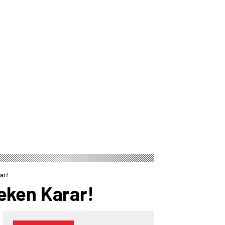
Düğün: Maliyeti
Dikkat Çeken Karar!
Dudak Uçuklattı
ar!
eken Karar!