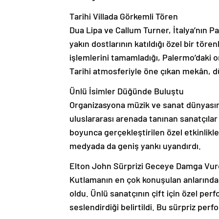
Tarihi Villada Görkemli Tören
Dua Lipa ve Callum Turner, İtalya’nın Pa
yakın dostlarının katıldığı özel bir tören
işlemlerini tamamladığı, Palermo’daki or
Tarihi atmosferiyle öne çıkan mekân, d
Ünlü İsimler Düğünde Buluştu
Organizasyona müzik ve sanat dünyasında
uluslararası arenada tanınan sanatçılar 
boyunca gerçekleştirilen özel etkinlikl
medyada da geniş yankı uyandırdı.
Elton John Sürprizi Geceye Damga Vu
Kutlamanın en çok konuşulan anlarından
oldu. Ünlü sanatçının çift için özel per
seslendirdiği belirtildi. Bu sürpriz pe