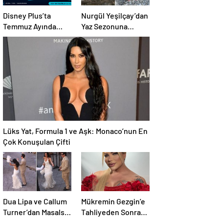
Disney Plus’ta
Nurgül Yeşilçay’dan
Temmuz Ayında
Yaz Sezonuna
Yayınlanacak Diziler
Damga Vuran
| 2026 Güncel Yayın
Paylaşım
Takvimi
Lüks Yat, Formula 1 ve Aşk: Monaco’nun En
Çok Konuşulan Çifti
Dua Lipa ve Callum
Mükremin Gezgin’e
Turner’dan Masalsı
Tahliyeden Sonra