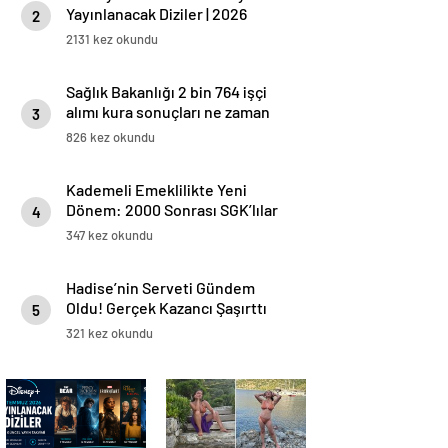
Yayınlanacak Diziler | 2026
2
Güncel Yayın Takvimi
2131 kez okundu
Sağlık Bakanlığı 2 bin 764 işçi
alımı kura sonuçları ne zaman
3
açıklanacak?
826 kez okundu
Kademeli Emeklilikte Yeni
Dönem: 2000 Sonrası SGK’lılar
4
İçin Prim ve Yaş Tablosu
347 kez okundu
Netleşiyor
Hadise’nin Serveti Gündem
Oldu! Gerçek Kazancı Şaşırttı
5
321 kez okundu