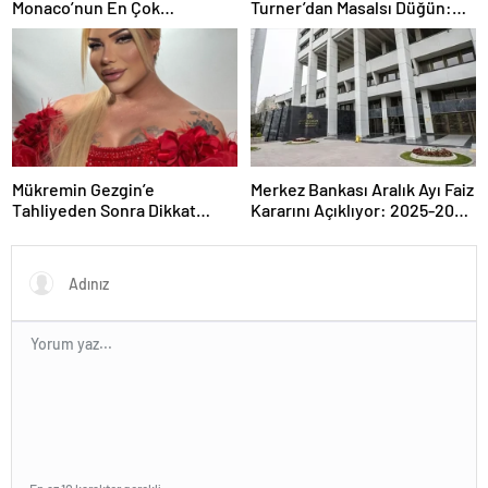
Monaco’nun En Çok
Turner’dan Masalsı Düğün:
Konuşulan Çifti
Maliyeti Dudak Uçuklattı
Mükremin Gezgin’e
Merkez Bankası Aralık Ayı Faiz
Tahliyeden Sonra Dikkat
Kararını Açıklıyor: 2025-2026
Çeken Karar!
Takvimi