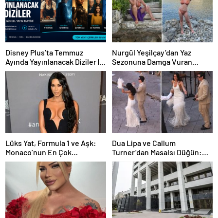
Disney Plus’ta Temmuz
Nurgül Yeşilçay’dan Yaz
Ayında Yayınlanacak Diziler |
Sezonuna Damga Vuran
2026 Güncel Yayın Takvimi
Paylaşım
Lüks Yat, Formula 1 ve Aşk:
Dua Lipa ve Callum
Monaco’nun En Çok
Turner’dan Masalsı Düğün:
Konuşulan Çifti
Maliyeti Dudak Uçuklattı