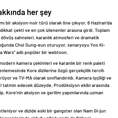
akkında her şey
ı bir aksiyon-noir türü olarak öne çıkıyor. 6 Haziran’da
e dikkat çekti ve en çok izlenenler arasına girdi. Toplam
 dövüş sahneleri, karanlık atmosferi ve dramatik
tuğunda Choi Sung-eun oturuyor, senaryoyu Yoo Ki-
a Wars” adlı popüler bir webtoon.
, modern kamera çekimleri ve karanlık bir renk paleti
zenlemesinde Kore dizilerine özgü gerçekçilik tercih
üyor ve TV-MA olarak sınıflandırıldı. Kamera işçiliği ve
ri tatmin edecek düzeyde. Prodüksiyon ekibi arasında
kip, Kore’nin aksiyon ve gerilim yapımlarında uzman
tleniyor ve dizide eski bir gangster olan Nam Gi-jun