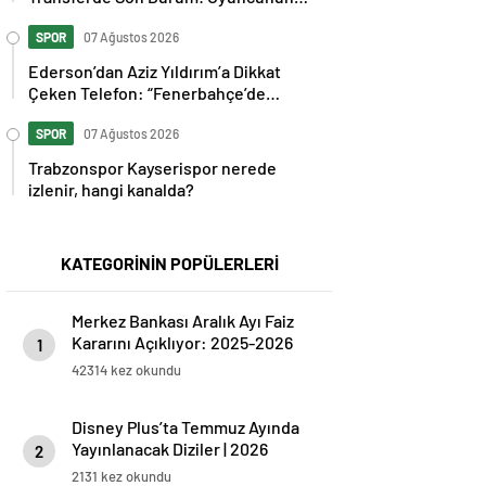
Geleceği Belli Oldu
SPOR
07 Ağustos 2026
Ederson’dan Aziz Yıldırım’a Dikkat
Çeken Telefon: “Fenerbahçe’de
Kalmak İstiyorum” Mesajı
SPOR
07 Ağustos 2026
Trabzonspor Kayserispor nerede
izlenir, hangi kanalda?
KATEGORİNİN POPÜLERLERİ
Merkez Bankası Aralık Ayı Faiz
Kararını Açıklıyor: 2025-2026
1
Takvimi
42314 kez okundu
Disney Plus’ta Temmuz Ayında
Yayınlanacak Diziler | 2026
2
Güncel Yayın Takvimi
2131 kez okundu