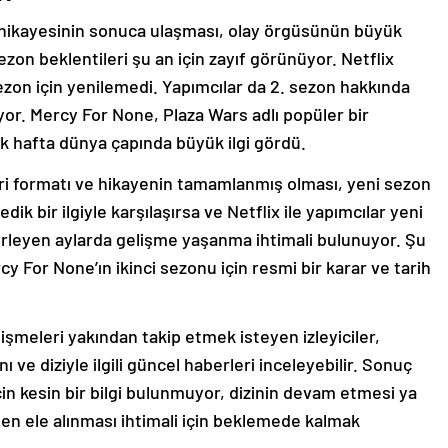
 hikayesinin sonuca ulaşması, olay örgüsünün büyük
on beklentileri şu an için zayıf görünüyor. Netflix
sezon için yenilemedi. Yapımcılar da 2. sezon hakkında
yor. Mercy For None, Plaza Wars adlı popüler bir
k hafta dünya çapında büyük ilgi gördü.
eri formatı ve hikayenin tamamlanmış olması, yeni sezon
edik bir ilgiyle karşılaşırsa ve Netflix ile yapımcılar yeni
lerleyen aylarda gelişme yaşanma ihtimali bulunuyor. Şu
y For None’ın ikinci sezonu için resmi bir karar ve tarih
elişmeleri yakından takip etmek isteyen izleyiciler,
 ve diziyle ilgili güncel haberleri inceleyebilir. Sonuç
in kesin bir bilgi bulunmuyor, dizinin devam etmesi ya
en ele alınması ihtimali için beklemede kalmak