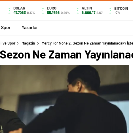
DOLAR
EURO
ALTIN
BITCOIN
47,7063
55,1598
6.666,17
0%
0.17%
0.26%
2,67
Spor
Yazarlar
i Ve Spor
Magazin
Mercy For None 2. Sezon Ne Zaman Yayınlanacak? İşte
 Sezon Ne Zaman Yayınlanac