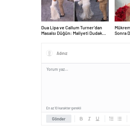
Dua Lipa ve Callum Turner’dan
Mükrem
Masalsı Düğün: Maliyeti Dudak
Sonra D
Uçuklattı
En az 10 karakter gerekli
Gönder