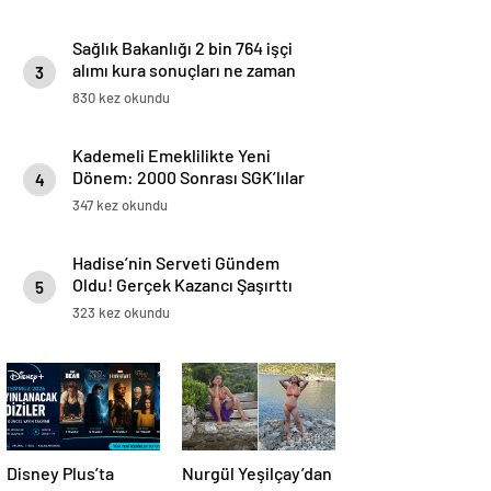
Sağlık Bakanlığı 2 bin 764 işçi
alımı kura sonuçları ne zaman
3
açıklanacak?
830 kez okundu
Kademeli Emeklilikte Yeni
Dönem: 2000 Sonrası SGK’lılar
4
İçin Prim ve Yaş Tablosu
347 kez okundu
Netleşiyor
Hadise’nin Serveti Gündem
Oldu! Gerçek Kazancı Şaşırttı
5
323 kez okundu
Disney Plus’ta
Nurgül Yeşilçay’dan