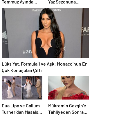
Temmuz Ayında
Yaz Sezonuna
Yayınlanacak Diziler
Damga Vuran
| 2026 Güncel Yayın
Paylaşım
Takvimi
Lüks Yat, Formula 1 ve Aşk: Monaco’nun En
Çok Konuşulan Çifti
Dua Lipa ve Callum
Mükremin Gezgin’e
Turner’dan Masalsı
Tahliyeden Sonra
Düğün: Maliyeti
Dikkat Çeken Karar!
Dudak Uçuklattı