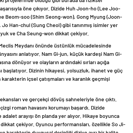
i projelerinde olduğu gibi burada da fiziksel
şarısıyla öne çıkıyor. Dizide Huh Joon-ho (Lee Joo-
 Lee Beom-soo (Shim Seong-won), Gong Myung (Joon-
o Han-chul (Sung Cheol) gibi tanınmış isimler yer
-hyuk ve Cha Seung-won dikkat çekiyor.
l Meclis Meydanı önünde üstünlük mücadelesinde
dünyasını anlatıyor. Nam Gi-jun, küçük kardeşi Nam Gi-
ına dönüyor ve olayların ardındaki sırları açığa
ı başlatıyor. Dizinin hikayesi, yolsuzluk, ihanet ve güç
 karakterin içsel çatışmaları ve karanlık geçmişi
 sekansları ve gerçekçi dövüş sahneleriyle öne çıktı.
zgi roman havasını korumayı başardı. Dizide
e adalet arayışı ön planda yer alıyor. Hikaye boyunca
 dikkat çekiyor. Oyuncu performansları, özellikle So Ji-
e karakterin duygusal derinliği diziye ayrı bir kalite