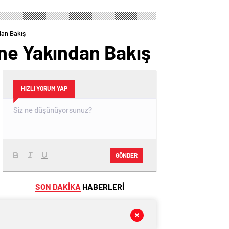
dan Bakış
ine Yakından Bakış
HIZLI YORUM YAP
GÖNDER
SON DAKİKA
HABERLERİ
GÜNDEM
23 saat önce
Uzmanlar Büyük Değişime Dikkat