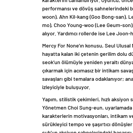
karakterini canlandırıyor. Oyuncu, öncek
performansı ve dövüş sahnelerindeki ba
woon), Ahn Kil-kang (Goo Bong-san),
mo), Choo Young-woo (Lee Geum-son), J
alıyor. Yardımcı rollerde ise Lee Joon
Mercy For None’ın konusu, Seul Ulusa
hayatta kalan iki çetenin gerilim dolu 
seok’un ölümüyle yeniden yeraltı dünyas
çıkarmak için acımasız bir intikam savaş
savaşları gibi temalara odaklanıyor; ana
izleyiciyle buluşuyor.
Yapım, stilistik çekimleri, hızlı aksiyon
Yönetmen Choi Sung-eun, uyarlamada çi
karakterlerin motivasyonları, intikam v
sürükleyici tempo ve şaşırtıcı dönüşler
sub’un aksiyon sahnelerindeki başarısı v