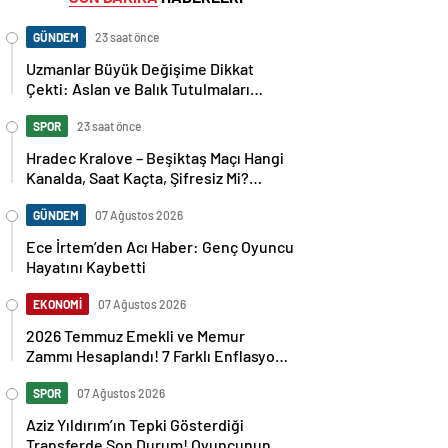
GÜNDEM
23 saat önce
Uzmanlar Büyük Değişime Dikkat
Çekti: Aslan ve Balık Tutulmaları
Neleri Değiştirecek?
SPOR
23 saat önce
Hradec Kralove – Beşiktaş Maçı Hangi
Kanalda, Saat Kaçta, Şifresiz Mi?
Avrupa Ligi 3. Ön Eleme Maçı
Muhtemel 11’ler…
GÜNDEM
07 Ağustos 2026
Ece İrtem’den Acı Haber: Genç Oyuncu
Hayatını Kaybetti
EKONOMİ
07 Ağustos 2026
2026 Temmuz Emekli ve Memur
Zammı Hesaplandı! 7 Farklı Enflasyon
Senaryosu Masada
SPOR
07 Ağustos 2026
Aziz Yıldırım’ın Tepki Gösterdiği
Transferde Son Durum! Oyuncunun