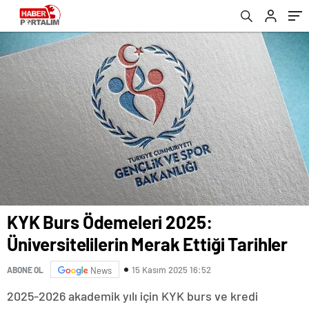
KYK Burs Ödemeleri 2025:
Üniversitelilerin Merak Ettiği Tarihler
15 Kasım 2025 16:52
ABONE OL
News
2025-2026 akademik yılı için KYK burs ve kredi