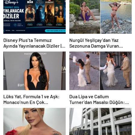
Disney Plus’ta Temmuz
Nurgül Yeşilçay’dan Yaz
Ayında Yayınlanacak Diziler |
Sezonuna Damga Vuran
2026 Güncel Yayın Takvimi
Paylaşım
Lüks Yat, Formula 1 ve Aşk:
Dua Lipa ve Callum
Monaco’nun En Çok
Turner’dan Masalsı Düğün:
Konuşulan Çifti
Maliyeti Dudak Uçuklattı