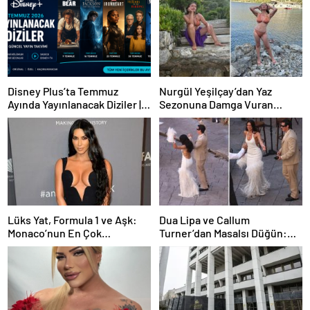
Disney Plus’ta Temmuz
Nurgül Yeşilçay’dan Yaz
Ayında Yayınlanacak Diziler |
Sezonuna Damga Vuran
2026 Güncel Yayın Takvimi
Paylaşım
Lüks Yat, Formula 1 ve Aşk:
Dua Lipa ve Callum
Monaco’nun En Çok
Turner’dan Masalsı Düğün:
Konuşulan Çifti
Maliyeti Dudak Uçuklattı