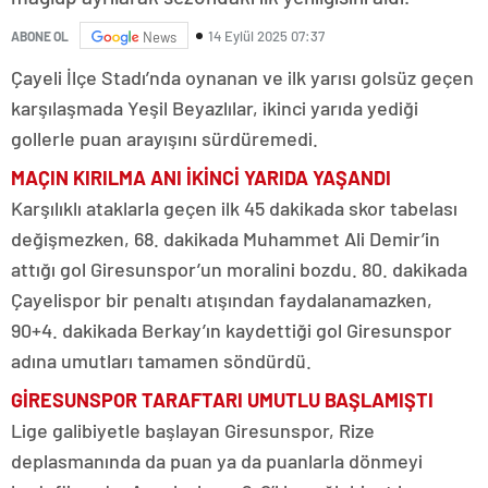
14 Eylül 2025 07:37
ABONE OL
News
Çayeli İlçe Stadı’nda oynanan ve ilk yarısı golsüz geçen
karşılaşmada Yeşil Beyazlılar, ikinci yarıda yediği
gollerle puan arayışını sürdüremedi.
MAÇIN KIRILMA ANI İKİNCİ YARIDA YAŞANDI
Karşılıklı ataklarla geçen ilk 45 dakikada skor tabelası
değişmezken, 68. dakikada Muhammet Ali Demir’in
attığı gol Giresunspor’un moralini bozdu. 80. dakikada
Çayelispor bir penaltı atışından faydalanamazken,
90+4. dakikada Berkay’ın kaydettiği gol Giresunspor
adına umutları tamamen söndürdü.
GİRESUNSPOR TARAFTARI UMUTLU BAŞLAMIŞTI
Lige galibiyetle başlayan Giresunspor, Rize
deplasmanında da puan ya da puanlarla dönmeyi