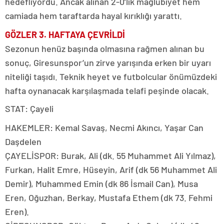
hedefliyordu. Ancak alınan 2-0’lık mağlubiyet hem
camiada hem taraftarda hayal kırıklığı yarattı.
GÖZLER 3. HAFTAYA ÇEVRİLDİ
Sezonun henüz başında olmasına rağmen alınan bu
sonuç, Giresunspor’un zirve yarışında erken bir uyarı
niteliği taşıdı. Teknik heyet ve futbolcular önümüzdeki
hafta oynanacak karşılaşmada telafi peşinde olacak.
STAT: Çayeli
HAKEMLER: Kemal Savaş, Necmi Akıncı, Yaşar Can
Daşdelen
ÇAYELİSPOR: Burak, Ali (dk. 55 Muhammet Ali Yılmaz),
Furkan, Halit Emre, Hüseyin, Arif (dk 56 Muhammet Ali
Demir), Muhammed Emin (dk 86 İsmail Can), Musa
Eren, Oğuzhan, Berkay, Mustafa Ethem (dk 73. Fehmi
Eren).