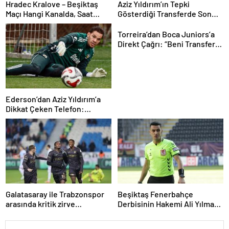
Hradec Kralove – Beşiktaş
Aziz Yıldırım’ın Tepki
Maçı Hangi Kanalda, Saat
Gösterdiği Transferde Son
Kaçta, Şifresiz Mi? Avrupa Ligi
Durum! Oyuncunun Geleceği
3. Ön Eleme Maçı Muhtemel
Belli Oldu
Torreira’dan Boca Juniors’a
11’ler…
Direkt Çağrı: “Beni Transfer
Edin!” Uruguaylı Yıldızın
Güney Amerika Hayali
Gerçekleşiyor mu?
Ederson’dan Aziz Yıldırım’a
Dikkat Çeken Telefon:
“Fenerbahçe’de Kalmak
İstiyorum” Mesajı
Galatasaray ile Trabzonspor
Beşiktaş Fenerbahçe
arasında kritik zirve
Derbisinin Hakemi Ali Yılmaz
mücadelesi
Kimdir