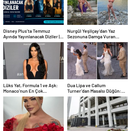
Disney Plus’ta Temmuz
Nurgül Yeşilçay’dan Yaz
Ayında Yayınlanacak Diziler |
Sezonuna Damga Vuran
2026 Güncel Yayın Takvimi
Paylaşım
Lüks Yat, Formula 1 ve Aşk:
Dua Lipa ve Callum
Monaco’nun En Çok
Turner’dan Masalsı Düğün:
Konuşulan Çifti
Maliyeti Dudak Uçuklattı