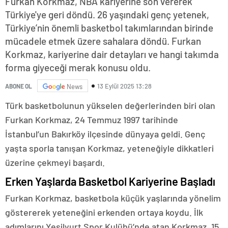
Furkan Korkmaz, NBA kariyerine son vererek
Türkiye'ye geri döndü. 26 yaşındaki genç yetenek,
Türkiye’nin önemli basketbol takımlarından birinde
mücadele etmek üzere sahalara döndü. Furkan
Korkmaz, kariyerine dair detayları ve hangi takımda
forma giyeceği merak konusu oldu.
13 Eylül 2025 13:28
ABONE OL
News
Türk basketbolunun yükselen değerlerinden biri olan
Furkan Korkmaz, 24 Temmuz 1997 tarihinde
İstanbul’un Bakırköy ilçesinde dünyaya geldi. Genç
yaşta sporla tanışan Korkmaz, yeteneğiyle dikkatleri
üzerine çekmeyi başardı.
Erken Yaşlarda Basketbol Kariyerine Başladı
Furkan Korkmaz, basketbola küçük yaşlarında yönelim
göstererek yeteneğini erkenden ortaya koydu. İlk
adımlarını Yeşilyurt Spor Kulübü’nde atan Korkmaz, 15