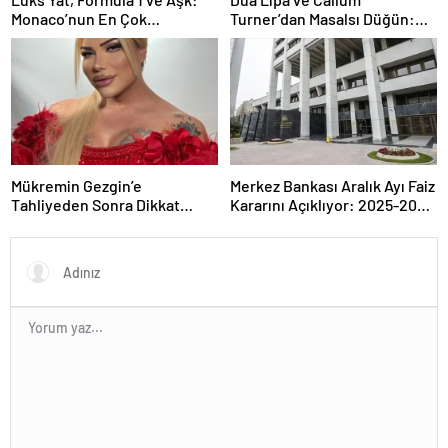
Monaco’nun En Çok
Turner’dan Masalsı Düğün:
Konuşulan Çifti
Maliyeti Dudak Uçuklattı
Mükremin Gezgin’e
Merkez Bankası Aralık Ayı Faiz
Tahliyeden Sonra Dikkat
Kararını Açıklıyor: 2025-2026
Çeken Karar!
Takvimi