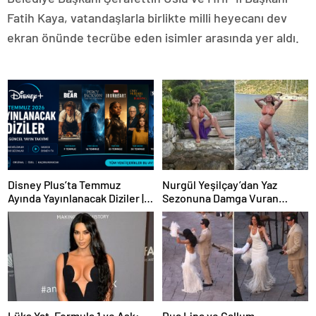
Fatih Kaya, vatandaşlarla birlikte milli heyecanı dev
ekran önünde tecrübe eden isimler arasında yer aldı.
Disney Plus’ta Temmuz
Nurgül Yeşilçay’dan Yaz
Ayında Yayınlanacak Diziler |
Sezonuna Damga Vuran
2026 Güncel Yayın Takvimi
Paylaşım
Lüks Yat, Formula 1 ve Aşk:
Dua Lipa ve Callum