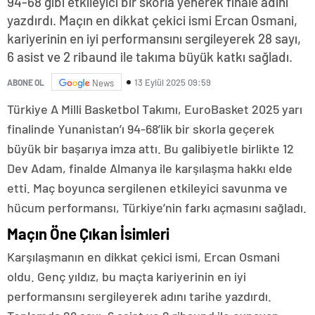
94-68 gibi etkileyici bir skorla yenerek finale adını
yazdırdı. Maçın en dikkat çekici ismi Ercan Osmani,
kariyerinin en iyi performansını sergileyerek 28 sayı,
6 asist ve 2 ribaund ile takıma büyük katkı sağladı.
13 Eylül 2025 09:59
ABONE OL
News
Türkiye A Milli Basketbol Takımı, EuroBasket 2025 yarı
finalinde Yunanistan’ı 94-68’lik bir skorla geçerek
büyük bir başarıya imza attı. Bu galibiyetle birlikte 12
Dev Adam, finalde Almanya ile karşılaşma hakkı elde
etti. Maç boyunca sergilenen etkileyici savunma ve
hücum performansı, Türkiye’nin farkı açmasını sağladı.
Maçın Öne Çıkan İsimleri
Karşılaşmanın en dikkat çekici ismi, Ercan Osmani
oldu. Genç yıldız, bu maçta kariyerinin en iyi
performansını sergileyerek adını tarihe yazdırdı.