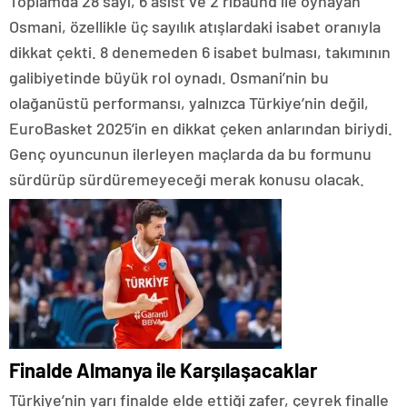
Toplamda 28 sayı, 6 asist ve 2 ribaund ile oynayan
Osmani, özellikle üç sayılık atışlardaki isabet oranıyla
dikkat çekti. 8 denemeden 6 isabet bulması, takımının
galibiyetinde büyük rol oynadı. Osmani’nin bu
olağanüstü performansı, yalnızca Türkiye’nin değil,
EuroBasket 2025’in en dikkat çeken anlarından biriydi.
Genç oyuncunun ilerleyen maçlarda da bu formunu
sürdürüp sürdüremeyeceği merak konusu olacak.
Finalde Almanya ile Karşılaşacaklar
Türkiye’nin yarı finalde elde ettiği zafer, çeyrek finalle