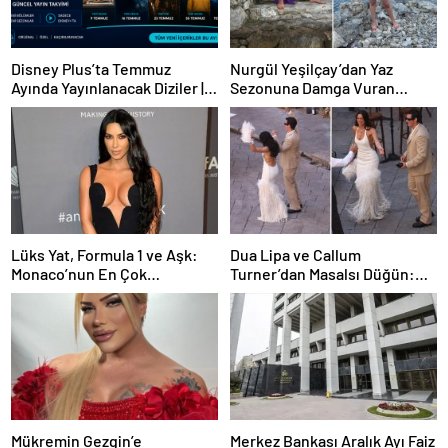
Disney Plus’ta Temmuz
Nurgül Yeşilçay’dan Yaz
Ayında Yayınlanacak Diziler |
Sezonuna Damga Vuran
2026 Güncel Yayın Takvimi
Paylaşım
Lüks Yat, Formula 1 ve Aşk:
Dua Lipa ve Callum
Monaco’nun En Çok
Turner’dan Masalsı Düğün:
Konuşulan Çifti
Maliyeti Dudak Uçuklattı
Mükremin Gezgin’e
Merkez Bankası Aralık Ayı Faiz