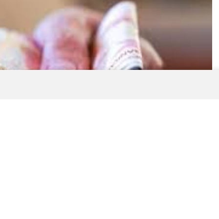
0
News