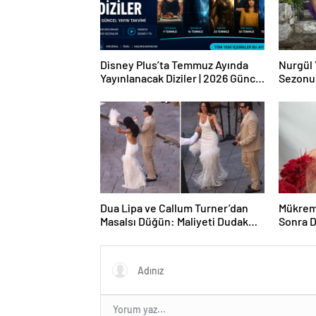
Disney Plus’ta Temmuz Ayında
Nurgül 
Yayınlanacak Diziler | 2026 Güncel
Sezonu
Yayın Takvimi
Dua Lipa ve Callum Turner’dan
Mükrem
Masalsı Düğün: Maliyeti Dudak
Sonra D
Uçuklattı