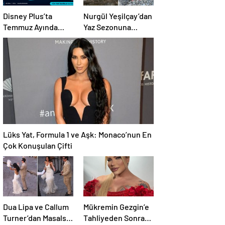
Disney Plus’ta
Nurgül Yeşilçay’dan
Temmuz Ayında
Yaz Sezonuna
Yayınlanacak Diziler
Damga Vuran
| 2026 Güncel Yayın
Paylaşım
Takvimi
Lüks Yat, Formula 1 ve Aşk: Monaco’nun En
Çok Konuşulan Çifti
Dua Lipa ve Callum
Mükremin Gezgin’e
Turner’dan Masalsı
Tahliyeden Sonra