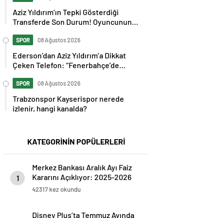
Aziz Yıldırım’ın Tepki Gösterdiği
Transferde Son Durum! Oyuncunun
Geleceği Belli Oldu
SPOR
08 Ağustos 2026
Ederson’dan Aziz Yıldırım’a Dikkat
Çeken Telefon: “Fenerbahçe’de
Kalmak İstiyorum” Mesajı
SPOR
08 Ağustos 2026
Trabzonspor Kayserispor nerede
izlenir, hangi kanalda?
KATEGORİNİN POPÜLERLERİ
Merkez Bankası Aralık Ayı Faiz
Kararını Açıklıyor: 2025-2026
1
Takvimi
42317 kez okundu
Disney Plus’ta Temmuz Ayında