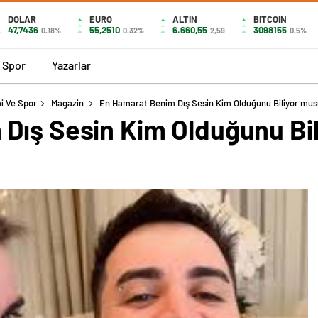
DOLAR
EURO
ALTIN
BITCOIN
47,7436
55,2510
6.660,55
3098155
0.18%
0.32%
2,59
0.5%
Spor
Yazarlar
i Ve Spor
Magazin
En Hamarat Benim Dış Sesin Kim Olduğunu Biliyor mus
Dış Sesin Kim Olduğunu Bi