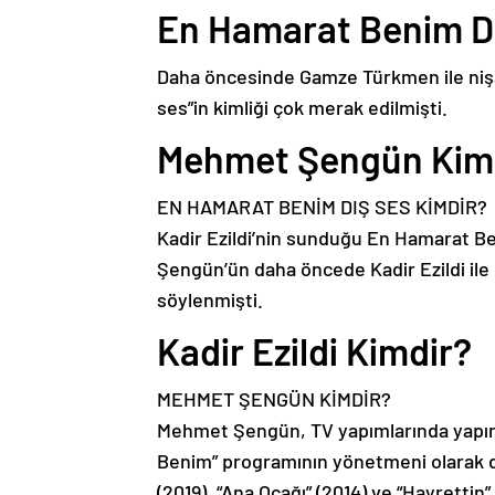
En Hamarat Benim Dı
Daha öncesinde Gamze Türkmen ile nişan
ses”in kimliği çok merak edilmişti.
Mehmet Şengün Kim
EN HAMARAT BENİM DIŞ SES KİMDİR?
Kadir Ezildi’nin sunduğu En Hamarat 
Şengün’ün daha öncede Kadir Ezildi ile G
söylenmişti.
Kadir Ezildi Kimdir?
MEHMET ŞENGÜN KİMDİR?
Mehmet Şengün, TV yapımlarında yapımcı
Benim” programının yönetmeni olarak d
(2019), “Ana Ocağı” (2014) ve “Hayrettin