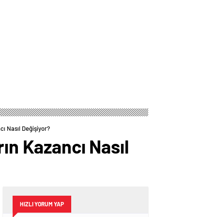
Düğün: Maliyeti
Dikkat Çeken Karar!
Dudak Uçuklattı
cı Nasıl Değişiyor?
rın Kazancı Nasıl
HIZLI YORUM YAP