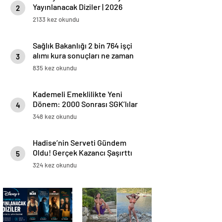
Yayınlanacak Diziler | 2026
2
Güncel Yayın Takvimi
2133 kez okundu
Sağlık Bakanlığı 2 bin 764 işçi
alımı kura sonuçları ne zaman
3
açıklanacak?
835 kez okundu
Kademeli Emeklilikte Yeni
Dönem: 2000 Sonrası SGK’lılar
4
İçin Prim ve Yaş Tablosu
348 kez okundu
Netleşiyor
Hadise’nin Serveti Gündem
Oldu! Gerçek Kazancı Şaşırttı
5
324 kez okundu