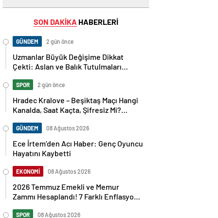
SON DAKİKA
HABERLERİ
GÜNDEM
2 gün önce
Uzmanlar Büyük Değişime Dikkat
Çekti: Aslan ve Balık Tutulmaları
Neleri Değiştirecek?
SPOR
2 gün önce
Hradec Kralove – Beşiktaş Maçı Hangi
Kanalda, Saat Kaçta, Şifresiz Mi?
Avrupa Ligi 3. Ön Eleme Maçı
Muhtemel 11’ler…
GÜNDEM
08 Ağustos 2026
Ece İrtem’den Acı Haber: Genç Oyuncu
Hayatını Kaybetti
EKONOMİ
08 Ağustos 2026
2026 Temmuz Emekli ve Memur
Zammı Hesaplandı! 7 Farklı Enflasyon
Senaryosu Masada
SPOR
08 Ağustos 2026