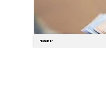
Nutuk.tr
0
BEĞENDİM
ABONE OL