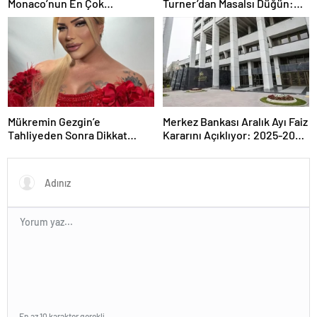
Monaco’nun En Çok
Turner’dan Masalsı Düğün:
Konuşulan Çifti
Maliyeti Dudak Uçuklattı
Mükremin Gezgin’e
Merkez Bankası Aralık Ayı Faiz
Tahliyeden Sonra Dikkat
Kararını Açıklıyor: 2025-2026
Çeken Karar!
Takvimi
En az 10 karakter gerekli