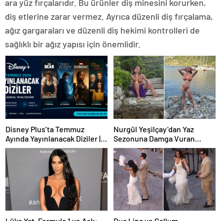
ara yüz fırçalarıdır. Bu ürünler diş minesini korurken,
diş etlerine zarar vermez. Ayrıca düzenli diş fırçalama,
ağız gargaraları ve düzenli diş hekimi kontrolleri de
sağlıklı bir ağız yapısı için önemlidir.
Disney Plus’ta Temmuz
Nurgül Yeşilçay’dan Yaz
Ayında Yayınlanacak Diziler |
Sezonuna Damga Vuran
2026 Güncel Yayın Takvimi
Paylaşım
Lüks Yat, Formula 1 ve Aşk:
Dua Lipa ve Callum