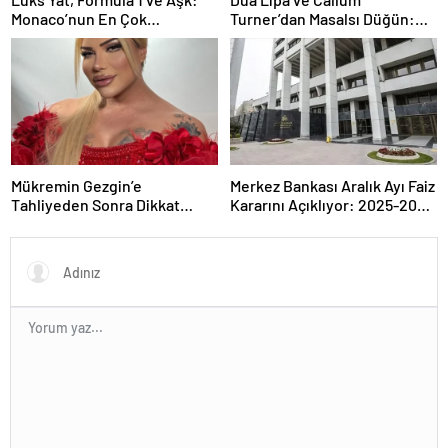
Monaco’nun En Çok
Turner’dan Masalsı Düğün:
Konuşulan Çifti
Maliyeti Dudak Uçuklattı
Mükremin Gezgin’e
Merkez Bankası Aralık Ayı Faiz
Tahliyeden Sonra Dikkat
Kararını Açıklıyor: 2025-2026
Çeken Karar!
Takvimi