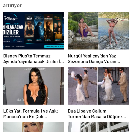
artırıyor.
Disney Plus’ta Temmuz
Nurgül Yeşilçay’dan Yaz
Ayında Yayınlanacak Diziler |
Sezonuna Damga Vuran
2026 Güncel Yayın Takvimi
Paylaşım
Lüks Yat, Formula 1 ve Aşk:
Dua Lipa ve Callum
Monaco’nun En Çok
Turner’dan Masalsı Düğün:
Konuşulan Çifti
Maliyeti Dudak Uçuklattı