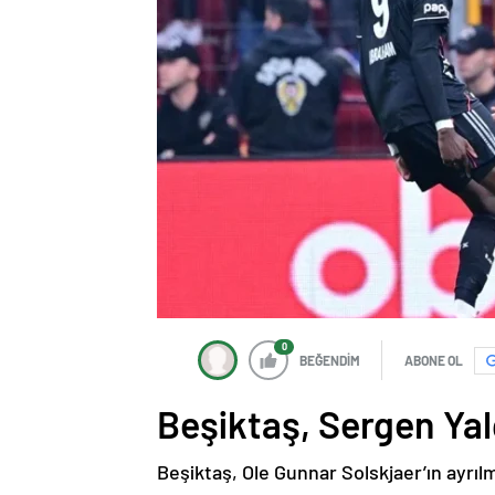
0
BEĞENDİM
ABONE OL
Beşiktaş, Sergen Yal
Beşiktaş, Ole Gunnar Solskjaer’ın ayrıl