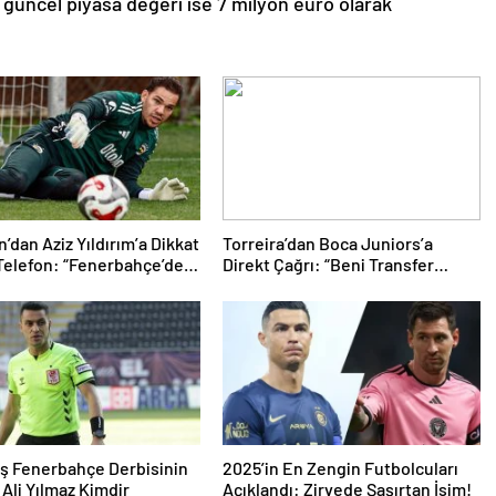
üncel piyasa değeri ise 7 milyon euro olarak
’dan Aziz Yıldırım’a Dikkat
Torreira’dan Boca Juniors’a
Telefon: “Fenerbahçe’de
Direkt Çağrı: “Beni Transfer
İstiyorum” Mesajı
Edin!” Uruguaylı Yıldızın Güney
Amerika Hayali Gerçekleşiyor
mu?
ş Fenerbahçe Derbisinin
2025’in En Zengin Futbolcuları
Ali Yılmaz Kimdir
Açıklandı: Zirvede Şaşırtan İsim!