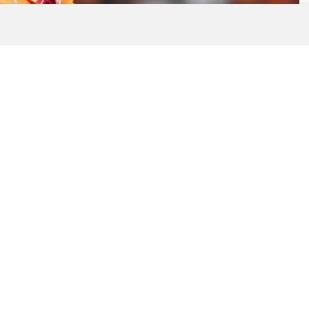
0
News
i Deneyimleri
n, Lille’den Napoli’ye transfer sürecinde yaşadığı
 sürecinde yaşadığı duyguları ve karşılaştığı durumları