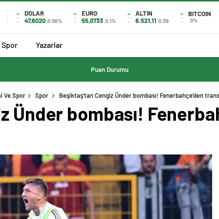
DOLAR
EURO
ALTIN
BITCOIN
47,6020
55,0733
6.521,11
0%
0.06%
0.1%
0,39
Spor
Yazarlar
Puan Durumu
i Ve Spor
Spor
Beşiktaş’tan Cengiz Ünder bombası! Fenerbahçe’den transf
iz Ünder bombası! Fenerba