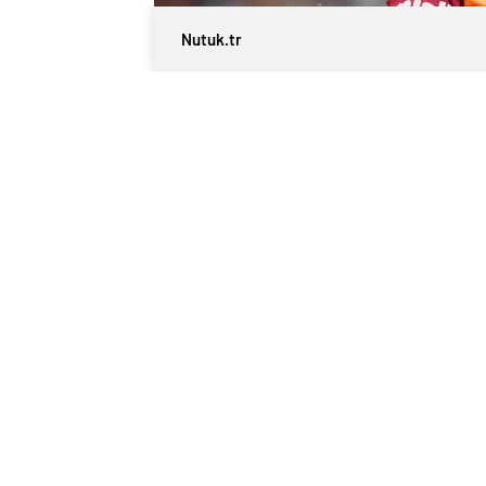
Nutuk.tr
0
BEĞENDİM
ABONE OL
Transfer Sürecindek
Galatasaray forması giyen Victor Osimhe
deneyimleri paylaştı. Osimhen, transfer
detaylı bir şekilde anlattı.