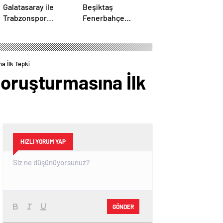
Galatasaray ile
Beşiktaş
Trabzonspor
Fenerbahçe
arasında kritik zirve
Derbisinin Hakemi
mücadelesi
Ali Yılmaz Kimdir
a İlk Tepki
Soruşturmasına İlk
HIZLI YORUM YAP
GÖNDER