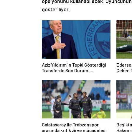
opsiyonunu kullanabilecek. Oyuncunun g
gösteriliyor.
Aziz Yıldırım’ın Tepki Gösterdiği
Ederson
Transferde Son Durum!
Çeken 
Oyuncunun Geleceği Belli Oldu
Kalmak 
Galatasaray ile Trabzonspor
Beşikta
arasında kritik zirve mücadelesi
Hakemi 