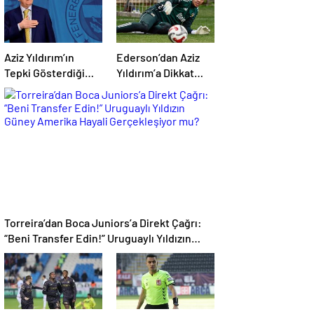
Aziz Yıldırım’ın
Ederson’dan Aziz
Tepki Gösterdiği
Yıldırım’a Dikkat
Transferde Son
Çeken Telefon:
Durum! Oyuncunun
“Fenerbahçe’de
Geleceği Belli Oldu
Kalmak İstiyorum”
Mesajı
Torreira’dan Boca Juniors’a Direkt Çağrı:
“Beni Transfer Edin!” Uruguaylı Yıldızın
Güney Amerika Hayali Gerçekleşiyor mu?