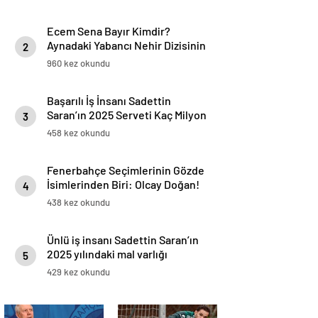
Amerika Hayali Gerçekleşiyor
mu?
Ecem Sena Bayır Kimdir?
Aynadaki Yabancı Nehir Dizisinin
2
Yıldızı Hakkında Bilmeniz
960 kez okundu
Gerekenler
Başarılı İş İnsanı Sadettin
Saran’ın 2025 Serveti Kaç Milyon
3
TL ve Dolar?
458 kez okundu
Fenerbahçe Seçimlerinin Gözde
İsimlerinden Biri: Olcay Doğan!
4
Kimdir?
438 kez okundu
Ünlü iş insanı Sadettin Saran’ın
2025 yılındaki mal varlığı
5
açıklandı!
429 kez okundu