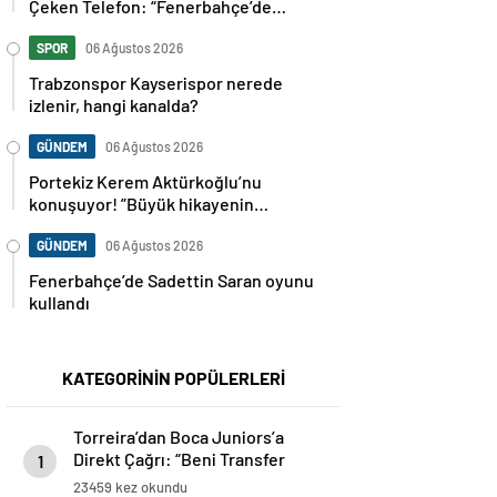
Çeken Telefon: “Fenerbahçe’de
Kalmak İstiyorum” Mesajı
SPOR
06 Ağustos 2026
Trabzonspor Kayserispor nerede
izlenir, hangi kanalda?
GÜNDEM
06 Ağustos 2026
Portekiz Kerem Aktürkoğlu’nu
konuşuyor! ”Büyük hikayenin
kahramanı”
GÜNDEM
06 Ağustos 2026
Fenerbahçe’de Sadettin Saran oyunu
kullandı
KATEGORİNİN POPÜLERLERİ
Torreira’dan Boca Juniors’a
Direkt Çağrı: “Beni Transfer
1
Edin!” Uruguaylı Yıldızın Güney
23459 kez okundu