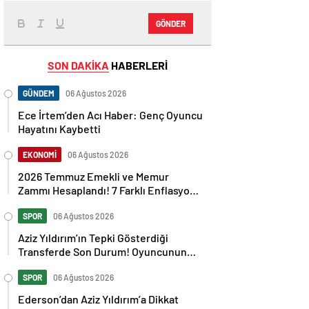
GÖNDER
SON DAKİKA
HABERLERİ
GÜNDEM
06 Ağustos 2026
Ece İrtem’den Acı Haber: Genç Oyuncu
Hayatını Kaybetti
EKONOMİ
06 Ağustos 2026
2026 Temmuz Emekli ve Memur
Zammı Hesaplandı! 7 Farklı Enflasyon
Senaryosu Masada
SPOR
06 Ağustos 2026
Aziz Yıldırım’ın Tepki Gösterdiği
Transferde Son Durum! Oyuncunun
Geleceği Belli Oldu
SPOR
06 Ağustos 2026
Ederson’dan Aziz Yıldırım’a Dikkat