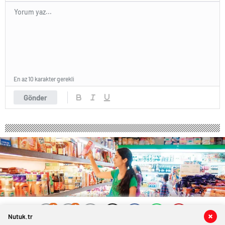
En az 10 karakter gerekli
Gönder
0
0
0
0
Nutuk.tr