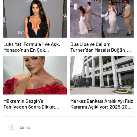
Lüks Yat, Formula 1 ve Aşk:
Dua Lipa ve Callum
Monaco’nun En Çok
Turner’dan Masalsı Düğün:
Konuşulan Çifti
Maliyeti Dudak Uçuklattı
Mükremin Gezgin’e
Merkez Bankası Aralık Ayı Faiz
Tahliyeden Sonra Dikkat
Kararını Açıklıyor: 2025-2026
Çeken Karar!
Takvimi