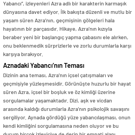
Yabancı”, izleyenleri Azra adlı bir karakterin karmaşık
dünyasına davet ediyor. İlk bakışta düzenli ve mutlu bir
yaşam süren Azra’nın, geçmişinin gölgeleri hala
hayatının bir parçasıdır. Hikaye, Azra’nın kızıyla
beraber yeni bir başlangıç yapma çabasını ele alırken,
onu beklenmedik sürprizlerle ve zorlu durumlarla karşı
karşıya bırakıyor.
Aznadaki Yabancı’nın Teması
Dizinin ana teması, Azra’nın içsel çatışmaları ve
geçmişiyle yüzleşmesidir. Görünüşte huzurlu bir hayat
süren Azra, içsel bir boşluk ve öz kimliği üzerine
sorgulamalar yaşamaktadır. Dizi, aşk ve vicdan
arasında kaldığı durumlarla Azra’nın psikolojik savaşını
sergiliyor. Aynada gördüğü yüze yabancılaşması, onun
kendi kimliğini sorgulamasına neden oluyor ve bu
durum birçok izleyiciye de derin bir empati alanı