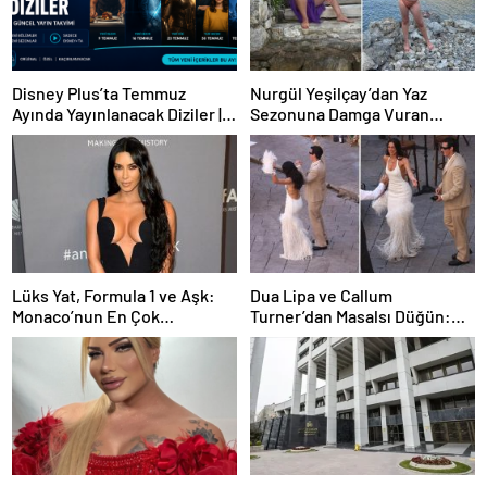
Disney Plus’ta Temmuz
Nurgül Yeşilçay’dan Yaz
Ayında Yayınlanacak Diziler |
Sezonuna Damga Vuran
2026 Güncel Yayın Takvimi
Paylaşım
Lüks Yat, Formula 1 ve Aşk:
Dua Lipa ve Callum
Monaco’nun En Çok
Turner’dan Masalsı Düğün:
Konuşulan Çifti
Maliyeti Dudak Uçuklattı