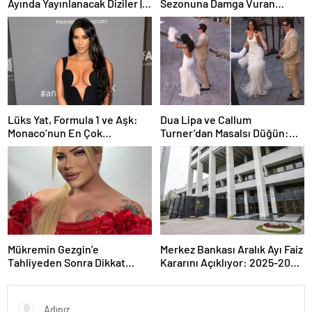
Ayında Yayınlanacak Diziler |
Sezonuna Damga Vuran
2026 Güncel Yayın Takvimi
Paylaşım
Lüks Yat, Formula 1 ve Aşk:
Dua Lipa ve Callum
Monaco’nun En Çok
Turner’dan Masalsı Düğün:
Konuşulan Çifti
Maliyeti Dudak Uçuklattı
Mükremin Gezgin’e
Merkez Bankası Aralık Ayı Faiz
Tahliyeden Sonra Dikkat
Kararını Açıklıyor: 2025-2026
Çeken Karar!
Takvimi