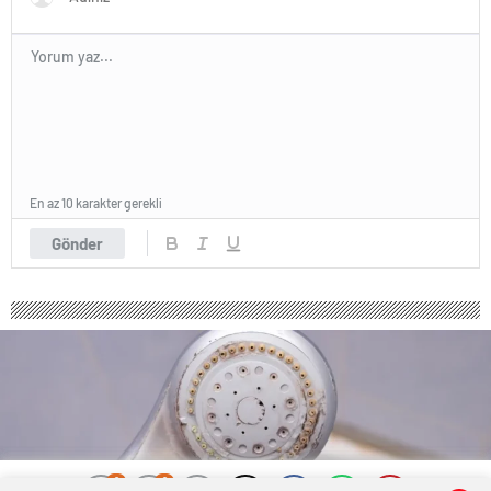
En az 10 karakter gerekli
Gönder
0
0
0
0