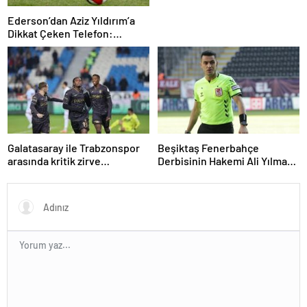
Ederson’dan Aziz Yıldırım’a
Dikkat Çeken Telefon:
“Fenerbahçe’de Kalmak
İstiyorum” Mesajı
Galatasaray ile Trabzonspor
Beşiktaş Fenerbahçe
arasında kritik zirve
Derbisinin Hakemi Ali Yılmaz
mücadelesi
Kimdir