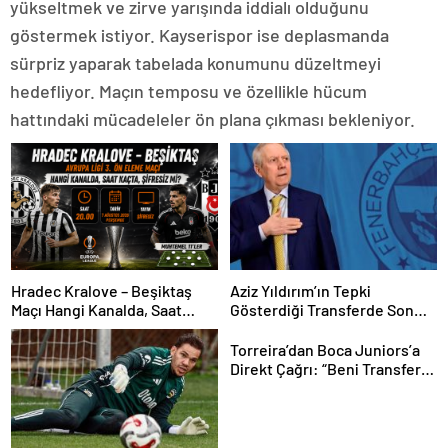
yükseltmek ve zirve yarışında iddialı olduğunu
göstermek istiyor. Kayserispor ise deplasmanda
sürpriz yaparak tabelada konumunu düzeltmeyi
hedefliyor. Maçın temposu ve özellikle hücum
hattındaki mücadeleler ön plana çıkması bekleniyor.
Hradec Kralove – Beşiktaş
Aziz Yıldırım’ın Tepki
Maçı Hangi Kanalda, Saat
Gösterdiği Transferde Son
Kaçta, Şifresiz Mi? Avrupa Ligi
Durum! Oyuncunun Geleceği
3. Ön Eleme Maçı Muhtemel
Belli Oldu
Torreira’dan Boca Juniors’a
11’ler…
Direkt Çağrı: “Beni Transfer
Edin!” Uruguaylı Yıldızın
Güney Amerika Hayali
Gerçekleşiyor mu?