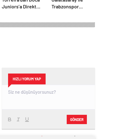
Juniors’a Direkt
Trabzonspor
Çağrı: “Beni
arasında kritik zirve
Transfer Edin!”
mücadelesi
Uruguaylı Yıldızın
Güney Amerika
Hayali
Gerçekleşiyor mu?
HIZLI YORUM YAP
GÖNDER
SON DAKİKA
HABERLERİ