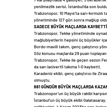
yenilmezlik serisi, İstanbul’da son buld
Trabzonspor, 10 Mayıs’ta sarı-kırmızılı 
yönetiminde 127 gün sonra mağlup old
SADECE BÜYÜK MAÇLARDA KAYBETTİ
Trabzonspor, Tekke yönetiminde oynadı
mağlubiyetlerin hepsini üç büyükler içer
Bordo-mavili takım, genç çalıştırıcı yön
Söz konusu maçlarda 29 puan toplayan K
Trabzonspor, Tekke ile geçen sezon Fen
da sarı lacivertli takıma 1-0 kaybetti.
Karadeniz ekibi, genç çalıştırıcı ile Zi
olmuştu.
681 GÜNDÜR BÜYÜK MAÇLARDA KAZA
Trabzonspor’un üç büyük rakibi karşısınd
İstanbul’un üç büyük ekibi Galatasaray
galibiyetini, 4 Kasım 2023’te sarı-laci