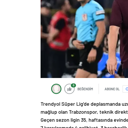
0
BEĞENDİM
ABONE OL
Trendyol Süper Lig’de deplasmanda uzu
mağlup olan Trabzonspor, teknik direkt
Geçen sezon ligin 35. haftasında evind
7 karşılaşmada 4 galibiyet, 3 beraberli