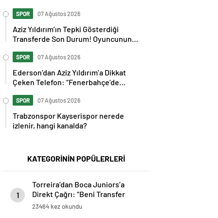
Senaryosu Masada
SPOR
07 Ağustos 2026
Aziz Yıldırım’ın Tepki Gösterdiği
Transferde Son Durum! Oyuncunun
Geleceği Belli Oldu
SPOR
07 Ağustos 2026
Ederson’dan Aziz Yıldırım’a Dikkat
Çeken Telefon: “Fenerbahçe’de
Kalmak İstiyorum” Mesajı
SPOR
07 Ağustos 2026
Trabzonspor Kayserispor nerede
izlenir, hangi kanalda?
KATEGORİNİN POPÜLERLERİ
Torreira’dan Boca Juniors’a
Direkt Çağrı: “Beni Transfer
1
Edin!” Uruguaylı Yıldızın Güney
23464 kez okundu
Amerika Hayali Gerçekleşiyor