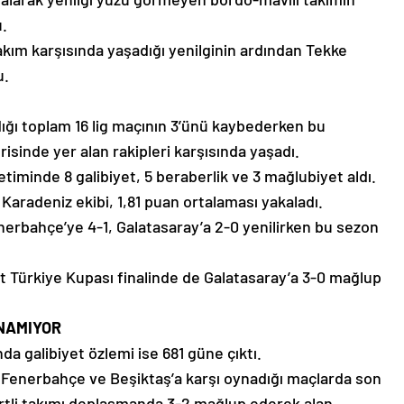
u.
takım karşısında yaşadığı yenilginin ardından Tekke
u.
ğı toplam 16 lig maçının 3’ünü kaybederken bu
isinde yer alan rakipleri karşısında yaşadı.
etiminde 8 galibiyet, 5 beraberlik ve 3 mağlubiyet aldı.
aradeniz ekibi, 1,81 puan ortalaması yakaladı.
erbahçe’ye 4-1, Galatasaray’a 2-0 yenilirken bu sezon
raat Türkiye Kupası finalinde de Galatasaray’a 3-0 mağlup
NAMIYOR
a galibiyet özlemi ise 681 güne çıktı.
, Fenerbahçe ve Beşiktaş’a karşı oynadığı maçlarda son
vertli takımı deplasmanda 3-2 mağlup ederek alan