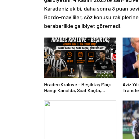
Karadeniz ekibi, daha sonra 3 puan sev
Bordo-mavililer, söz konusu rakiplerine 
beraberlikle galibiyet göremedi.
Hradec Kralove – Beşiktaş Maçı
Aziz Yı
Hangi Kanalda, Saat Kaçta,
Transf
Şifresiz Mi? Avrupa Ligi 3. Ön
Oyuncun
Eleme Maçı Muhtemel 11’ler…