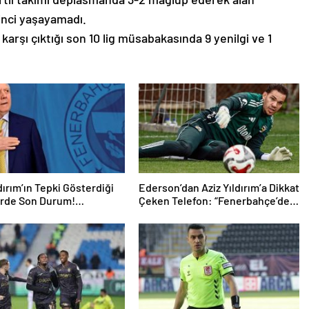
inci yaşayamadı.
karşı çıktığı son 10 lig müsabakasında 9 yenilgi ve 1
ldırım’ın Tepki Gösterdiği
Ederson’dan Aziz Yıldırım’a Dikkat
erde Son Durum!
Çeken Telefon: “Fenerbahçe’de
un Geleceği Belli Oldu
Kalmak İstiyorum” Mesajı