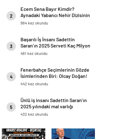
mu?
Ecem Sena Bayır Kimdir?
Aynadaki Yabancı Nehir Dizisinin
2
Yıldızı Hakkında Bilmeniz
964 kez okundu
Gerekenler
Başarılı İş İnsanı Sadettin
Saran’ın 2025 Serveti Kaç Milyon
3
TL ve Dolar?
461 kez okundu
Fenerbahçe Seçimlerinin Gözde
İsimlerinden Biri: Olcay Doğan!
4
Kimdir?
442 kez okundu
Ünlü iş insanı Sadettin Saran’ın
2025 yılındaki mal varlığı
5
açıklandı!
432 kez okundu