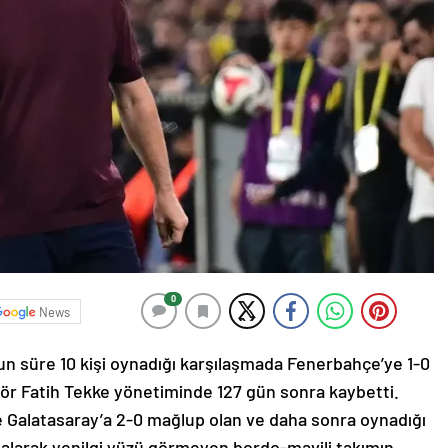
0
News
n süre 10 kişi oynadığı karşılaşmada Fenerbahçe’ye 1-0
ör Fatih Tekke yönetiminde 127 gün sonra kaybetti.
e Galatasaray’a 2-0 mağlup olan ve daha sonra oynadığı
k alarak yenilgi yüzü görmeyen bordo-mavili takımın