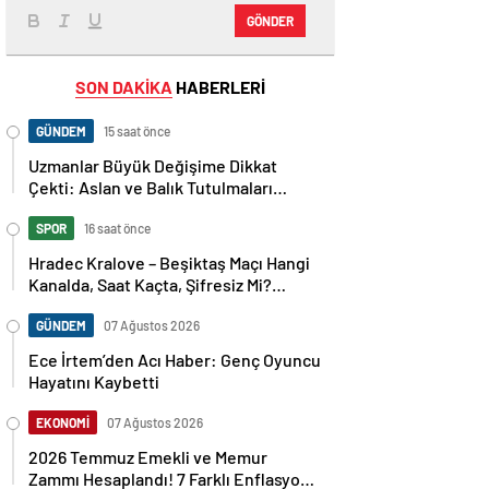
GÖNDER
SON DAKİKA
HABERLERİ
GÜNDEM
15 saat önce
Uzmanlar Büyük Değişime Dikkat
Çekti: Aslan ve Balık Tutulmaları
Neleri Değiştirecek?
SPOR
16 saat önce
Hradec Kralove – Beşiktaş Maçı Hangi
Kanalda, Saat Kaçta, Şifresiz Mi?
Avrupa Ligi 3. Ön Eleme Maçı
Muhtemel 11’ler…
GÜNDEM
07 Ağustos 2026
Ece İrtem’den Acı Haber: Genç Oyuncu
Hayatını Kaybetti
EKONOMİ
07 Ağustos 2026
2026 Temmuz Emekli ve Memur
Zammı Hesaplandı! 7 Farklı Enflasyon