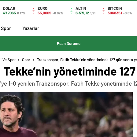
DOLAR
EURO
ALTIN
BITCOIN
47,7065
55,0069
6.571,12
3068351
0.17%
-0.02%
1,21
-0.8%
Spor
Yazarlar
Puan Durumu
i Ve Spor
Spor
Trabzonspor, Fatih Tekke’nin yönetiminde 127 gün sonra ye
 Tekke’nin yönetiminde 127 
e'ye 1-0 yenilen Trabzonspor, Fatih Tekke yönetiminde 1