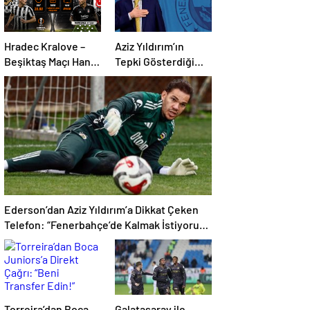
Hradec Kralove –
Aziz Yıldırım’ın
Beşiktaş Maçı Hangi
Tepki Gösterdiği
Kanalda, Saat
Transferde Son
Kaçta, Şifresiz Mi?
Durum! Oyuncunun
Avrupa Ligi 3. Ön
Geleceği Belli Oldu
Eleme Maçı
Muhtemel 11’ler…
Ederson’dan Aziz Yıldırım’a Dikkat Çeken
Telefon: “Fenerbahçe’de Kalmak İstiyorum”
Mesajı
Torreira’dan Boca
Galatasaray ile