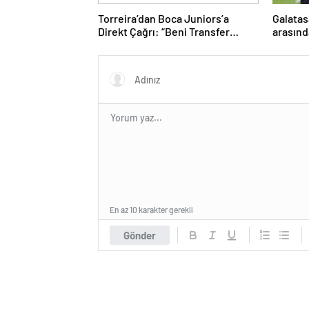
Torreira’dan Boca Juniors’a
Galatas
Direkt Çağrı: “Beni Transfer
arasınd
Edin!” Uruguaylı Yıldızın Güney
Amerika Hayali Gerçekleşiyor
mu?
En az 10 karakter gerekli
Gönder