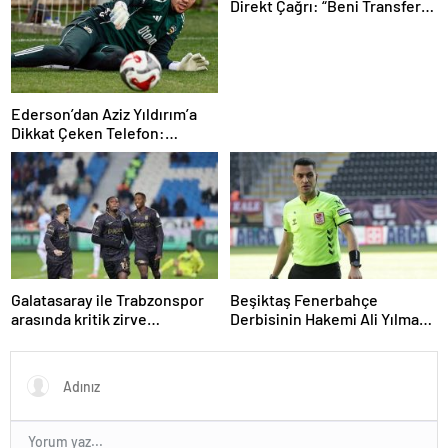
11’ler…
Direkt Çağrı: “Beni Transfer
Edin!” Uruguaylı Yıldızın
Güney Amerika Hayali
Gerçekleşiyor mu?
Ederson’dan Aziz Yıldırım’a
Dikkat Çeken Telefon:
“Fenerbahçe’de Kalmak
İstiyorum” Mesajı
Galatasaray ile Trabzonspor
Beşiktaş Fenerbahçe
arasında kritik zirve
Derbisinin Hakemi Ali Yılmaz
mücadelesi
Kimdir