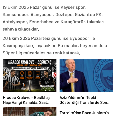
19 Ekim 2025 Pazar günü ise Kayserispor,
Samsunspor, Alanyaspor, Göztepe, Gaziantep FK,
Antalyaspor, Fenerbahçe ve Karagümrük takımları
sahaya çıkacaklar.
20 Ekim 2025 Pazartesi günü ise Eyüpspor ile
Kasımpaşa karşılaşacaklar. Bu maçlar, heyecan dolu
Süper Lig mücadelesine renk katacak.
Hradec Kralove – Beşiktaş
Aziz Yıldırım’ın Tepki
Maçı Hangi Kanalda, Saat
Gösterdiği Transferde Son
Kaçta, Şifresiz Mi? Avrupa Ligi
Durum! Oyuncunun Geleceği
3. Ön Eleme Maçı Muhtemel
Belli Oldu
Torreira’dan Boca Juniors’a