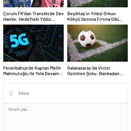
Çorum FK’dan Transferde Dev
Beşiktaş’ın Yıldızı Orkun
Hamle: Hedefteki Yıldız
Kökçü Sezona Fırtına Gibi
Memphis Depay!
Başladı: Taraftarına Verdiği
Sözü Tuttu!
Fenerbahçe’de Kaptan Melih
Galatasaray’da Victor
Mahmutoğlu ile Yola Devam: 1
Osimhen Şoku: Bankadan
Yıllık Resmi İmza Atıldı!
Gelen İhtarname Ortalığı
Karıştırdı!