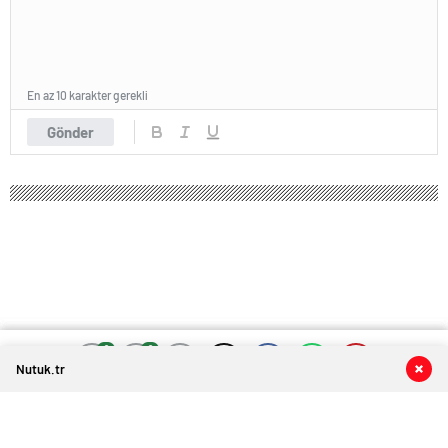
En az 10 karakter gerekli
Gönder
0
0
0
0
Nutuk.tr