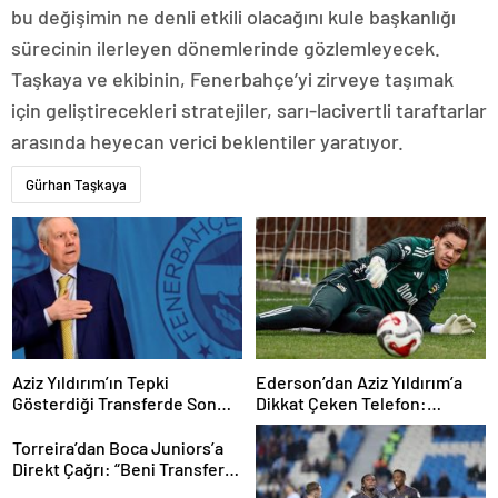
bu değişimin ne denli etkili olacağını kule başkanlığı
sürecinin ilerleyen dönemlerinde gözlemleyecek.
Taşkaya ve ekibinin, Fenerbahçe’yi zirveye taşımak
için geliştirecekleri stratejiler, sarı-lacivertli taraftarlar
arasında heyecan verici beklentiler yaratıyor.
Gürhan Taşkaya
Aziz Yıldırım’ın Tepki
Ederson’dan Aziz Yıldırım’a
Gösterdiği Transferde Son
Dikkat Çeken Telefon:
Durum! Oyuncunun Geleceği
“Fenerbahçe’de Kalmak
Belli Oldu
İstiyorum” Mesajı
Torreira’dan Boca Juniors’a
Direkt Çağrı: “Beni Transfer
Edin!” Uruguaylı Yıldızın