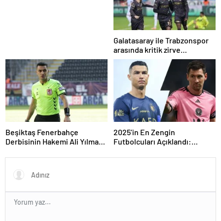
Güney Amerika Hayali
Gerçekleşiyor mu?
Galatasaray ile Trabzonspor
arasında kritik zirve
mücadelesi
Beşiktaş Fenerbahçe
2025’in En Zengin
Derbisinin Hakemi Ali Yılmaz
Futbolcuları Açıklandı:
Kimdir
Zirvede Şaşırtan İsim!