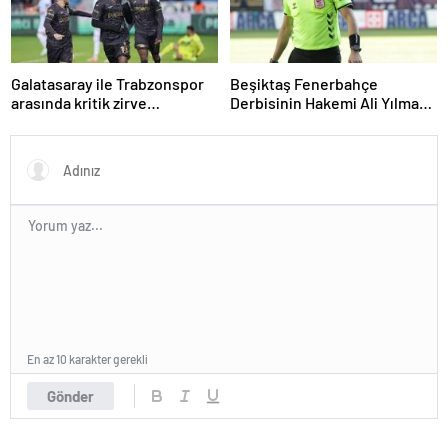
Galatasaray ile Trabzonspor
Beşiktaş Fenerbahçe
arasında kritik zirve
Derbisinin Hakemi Ali Yılmaz
mücadelesi
Kimdir
En az 10 karakter gerekli
Gönder