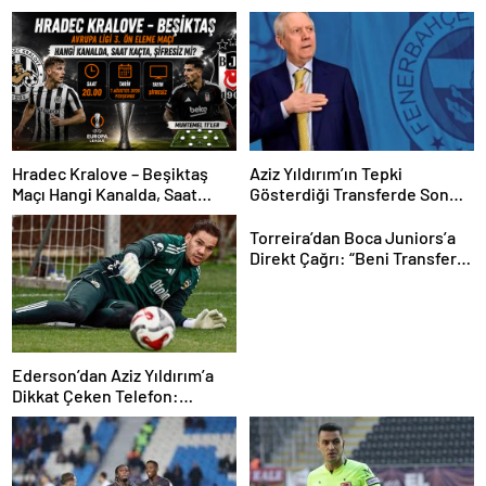
Hradec Kralove – Beşiktaş
Aziz Yıldırım’ın Tepki
Maçı Hangi Kanalda, Saat
Gösterdiği Transferde Son
Kaçta, Şifresiz Mi? Avrupa Ligi
Durum! Oyuncunun Geleceği
3. Ön Eleme Maçı Muhtemel
Belli Oldu
Torreira’dan Boca Juniors’a
11’ler…
Direkt Çağrı: “Beni Transfer
Edin!” Uruguaylı Yıldızın
Güney Amerika Hayali
Gerçekleşiyor mu?
Ederson’dan Aziz Yıldırım’a
Dikkat Çeken Telefon:
“Fenerbahçe’de Kalmak
İstiyorum” Mesajı