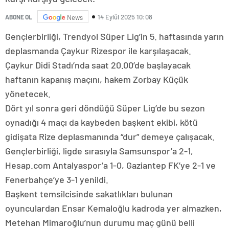
14 Eylül 2025 10:08
ABONE OL
News
Gençlerbirliği, Trendyol Süper Lig’in 5. haftasında yarın
deplasmanda Çaykur Rizespor ile karşılaşacak.
Çaykur Didi Stadı’nda saat 20.00’de başlayacak
haftanın kapanış maçını, hakem Zorbay Küçük
yönetecek.
Dört yıl sonra geri döndüğü Süper Lig’de bu sezon
oynadığı 4 maçı da kaybeden başkent ekibi, kötü
gidişata Rize deplasmanında “dur” demeye çalışacak.
Gençlerbirliği, ligde sırasıyla Samsunspor’a 2-1,
Hesap.com Antalyaspor’a 1-0, Gaziantep FK’ye 2-1 ve
Fenerbahçe’ye 3-1 yenildi.
Başkent temsilcisinde sakatlıkları bulunan
oyunculardan Ensar Kemaloğlu kadroda yer almazken,
Metehan Mimaroğlu’nun durumu maç günü belli