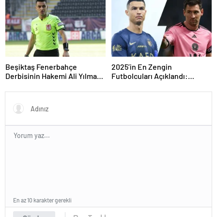
Beşiktaş Fenerbahçe
2025’in En Zengin
Derbisinin Hakemi Ali Yılmaz
Futbolcuları Açıklandı:
Kimdir
Zirvede Şaşırtan İsim!
En az 10 karakter gerekli