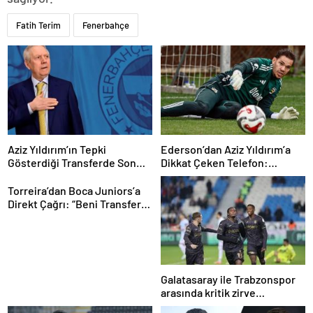
Fatih Terim
Fenerbahçe
Aziz Yıldırım’ın Tepki
Ederson’dan Aziz Yıldırım’a
Gösterdiği Transferde Son
Dikkat Çeken Telefon:
Durum! Oyuncunun Geleceği
“Fenerbahçe’de Kalmak
Belli Oldu
İstiyorum” Mesajı
Torreira’dan Boca Juniors’a
Direkt Çağrı: “Beni Transfer
Edin!” Uruguaylı Yıldızın
Güney Amerika Hayali
Gerçekleşiyor mu?
Galatasaray ile Trabzonspor
arasında kritik zirve
mücadelesi