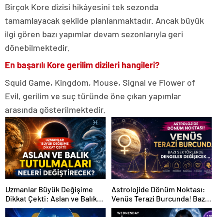
Birçok Kore dizisi hikâyesini tek sezonda
tamamlayacak şekilde planlanmaktadır. Ancak büyük
ilgi gören bazı yapımlar devam sezonlarıyla geri
dönebilmektedir.
En başarılı Kore gerilim dizileri hangileri?
Squid Game, Kingdom, Mouse, Signal ve Flower of
Evil, gerilim ve suç türünde öne çıkan yapımlar
arasında gösterilmektedir.
Uzmanlar Büyük Değişime
Astrolojide Dönüm Noktası:
Dikkat Çekti: Aslan ve Balık
Venüs Terazi Burcunda! Bazı
Tutulmaları Neleri
Sektörlerde Dengeler
Değiştirecek?
Değişecek…