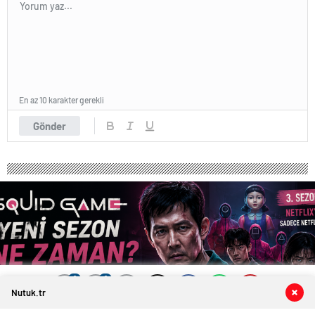
En az 10 karakter gerekli
Gönder
0
0
0
0
Nutuk.tr