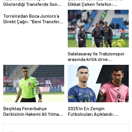
Gösterdiği Transferde Son
Dikkat Çeken Telefon:
Durum! Oyuncunun Geleceği
“Fenerbahçe’de Kalmak
Belli Oldu
İstiyorum” Mesajı
Torreira’dan Boca Juniors’a
Direkt Çağrı: “Beni Transfer
Edin!” Uruguaylı Yıldızın
Güney Amerika Hayali
Gerçekleşiyor mu?
Galatasaray ile Trabzonspor
arasında kritik zirve
mücadelesi
Beşiktaş Fenerbahçe
2025’in En Zengin
Derbisinin Hakemi Ali Yılmaz
Futbolcuları Açıklandı:
Kimdir
Zirvede Şaşırtan İsim!