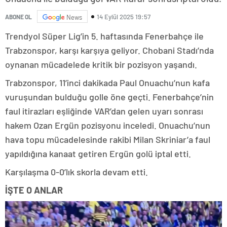
14 Eylül 2025 19:57
ABONE OL
News
Trendyol Süper Lig’in 5. haftasında Fenerbahçe ile
Trabzonspor, karşı karşıya geliyor. Chobani Stadı’nda
oynanan mücadelede kritik bir pozisyon yaşandı.
Trabzonspor, 11’inci dakikada Paul Onuachu’nun kafa
vuruşundan bulduğu golle öne geçti. Fenerbahçe’nin
faul itirazları eşliğinde VAR’dan gelen uyarı sonrası
hakem Ozan Ergün pozisyonu inceledi. Onuachu’nun
hava topu mücadelesinde rakibi Milan Skriniar’a faul
yapıldığına kanaat getiren Ergün golü iptal etti.
Karşılaşma 0-0’lık skorla devam etti.
İŞTE O ANLAR