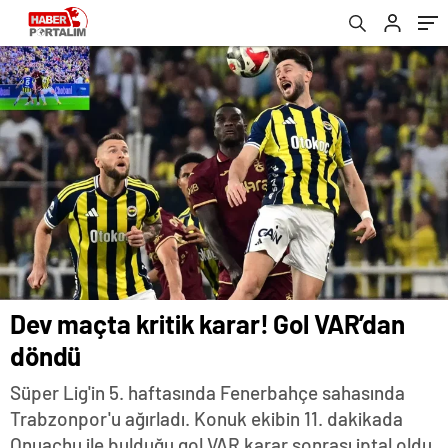
Dev maçta kritik karar! Gol VAR’dan
döndü
Süper Lig'in 5. haftasında Fenerbahçe sahasında
Trabzonpor'u ağırladı. Konuk ekibin 11. dakikada
Onuachu ile bulduğu gol VAR karar sonrası iptal oldu.