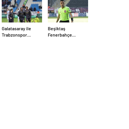
Galatasaray ile
Beşiktaş
Trabzonspor
Fenerbahçe
arasında kritik zirve
Derbisinin Hakemi
mücadelesi
Ali Yılmaz Kimdir