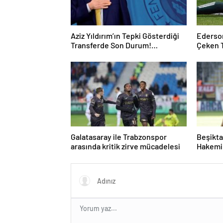
Aziz Yıldırım’ın Tepki Gösterdiği
Ederson
Transferde Son Durum!
Çeken 
Oyuncunun Geleceği Belli Oldu
Kalmak 
Galatasaray ile Trabzonspor
Beşikta
arasında kritik zirve mücadelesi
Hakemi 