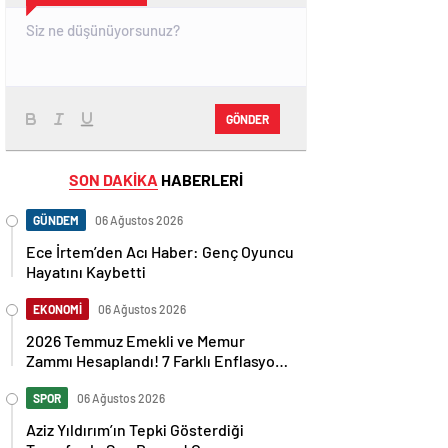
GÖNDER
SON DAKİKA
HABERLERİ
GÜNDEM
06 Ağustos 2026
Ece İrtem’den Acı Haber: Genç Oyuncu
Hayatını Kaybetti
EKONOMİ
06 Ağustos 2026
2026 Temmuz Emekli ve Memur
Zammı Hesaplandı! 7 Farklı Enflasyon
Senaryosu Masada
SPOR
06 Ağustos 2026
Aziz Yıldırım’ın Tepki Gösterdiği