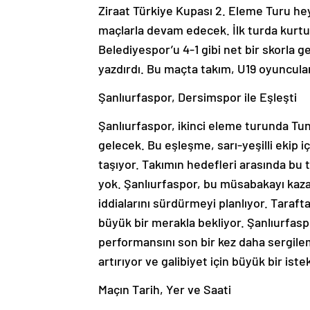
Ziraat Türkiye Kupası 2. Eleme Turu hey
maçlarla devam edecek. İlk turda kurtu
Belediyespor’u 4-1 gibi net bir skorla ge
yazdırdı. Bu maçta takım, U19 oyuncula
Şanlıurfaspor, Dersimspor ile Eşleşti
Şanlıurfaspor, ikinci eleme turunda Tunc
gelecek. Bu eşleşme, sarı-yeşilli ekip 
taşıyor. Takımın hedefleri arasında bu 
yok. Şanlıurfaspor, bu müsabakayı kaz
iddialarını sürdürmeyi planlıyor. Taraft
büyük bir merakla bekliyor. Şanlıurfasp
performansını son bir kez daha sergile
artırıyor ve galibiyet için büyük bir ist
Maçın Tarih, Yer ve Saati