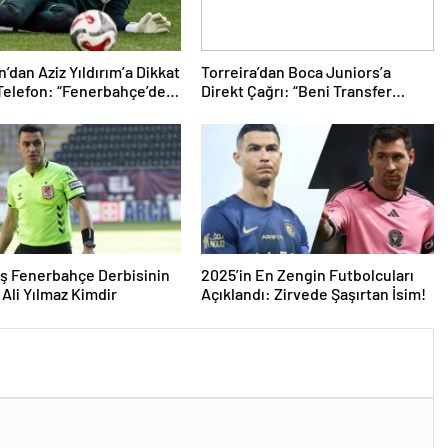
’dan Aziz Yıldırım’a Dikkat
Torreira’dan Boca Juniors’a
Telefon: “Fenerbahçe’de
Direkt Çağrı: “Beni Transfer
İstiyorum” Mesajı
Edin!” Uruguaylı Yıldızın Güney
Amerika Hayali Gerçekleşiyor
mu?
ş Fenerbahçe Derbisinin
2025’in En Zengin Futbolcuları
Ali Yılmaz Kimdir
Açıklandı: Zirvede Şaşırtan İsim!