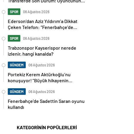
Transferde Son Durum! Oyuncunun
Geleceği Belli Oldu
SPOR
06 Ağustos 2026
Ederson’dan Aziz Yıldırım’a Dikkat
Çeken Telefon: “Fenerbahçe’de
Kalmak İstiyorum” Mesajı
SPOR
06 Ağustos 2026
Trabzonspor Kayserispor nerede
izlenir, hangi kanalda?
GÜNDEM
06 Ağustos 2026
Portekiz Kerem Aktürkoğlu’nu
konuşuyor! ”Büyük hikayenin
kahramanı”
GÜNDEM
06 Ağustos 2026
Fenerbahçe’de Sadettin Saran oyunu
kullandı
KATEGORİNİN POPÜLERLERİ