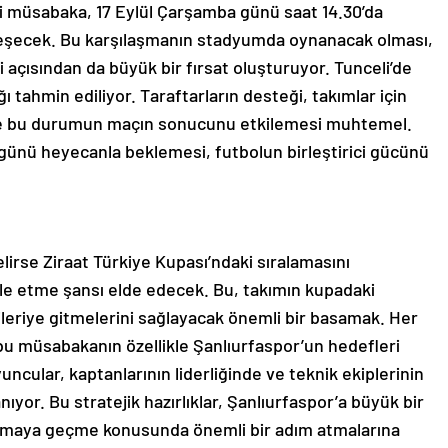
i müsabaka, 17 Eylül Çarşamba günü saat 14.30’da
eşecek. Bu karşılaşmanın stadyumda oynanacak olması,
 açısından da büyük bir fırsat oluşturuyor. Tunceli’de
 tahmin ediliyor. Taraftarların desteği, takımlar için
ve bu durumun maçın sonucunu etkilemesi muhtemel.
günü heyecanla beklemesi, futbolun birleştirici gücünü
irse Ziraat Türkiye Kupası’ndaki sıralamasını
e etme şansı elde edecek. Bu, takımın kupadaki
ileriye gitmelerini sağlayacak önemli bir basamak. Her
bu müsabakanın özellikle Şanlıurfaspor’un hedefleri
uncular, kaptanlarının liderliğinde ve teknik ekiplerinin
anıyor. Bu stratejik hazırlıklar, Şanlıurfaspor’a büyük bir
aşamaya geçme konusunda önemli bir adım atmalarına