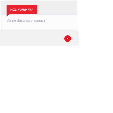
HIZLI YORUM YAP
GÖNDER
SON DAKİKA
HABERLERİ
GÜNDEM
06 Ağustos 2026
Ece İrtem’den Acı Haber: Genç Oyuncu
Hayatını Kaybetti
EKONOMİ
06 Ağustos 2026
2026 Temmuz Emekli ve Memur
Zammı Hesaplandı! 7 Farklı Enflasyon
Senaryosu Masada