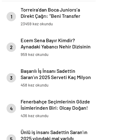
Torreira’dan Boca Juniors’a
Direkt Çağrı: “Beni Transfer
1
Edin!” Uruguaylı Yıldızın Güney
23459 kez okundu
Amerika Hayali Gerçekleşiyor
mu?
Ecem Sena Bayır Kimdir?
Aynadaki Yabancı Nehir Dizisinin
2
Yıldızı Hakkında Bilmeniz
959 kez okundu
Gerekenler
Başarılı İş İnsanı Sadettin
Saran’ın 2025 Serveti Kaç Milyon
3
TL ve Dolar?
458 kez okundu
Fenerbahçe Seçimlerinin Gözde
İsimlerinden Biri: Olcay Doğan!
4
Kimdir?
436 kez okundu
Ünlü iş insanı Sadettin Saran’ın
2025 yılındaki mal varlığı
5