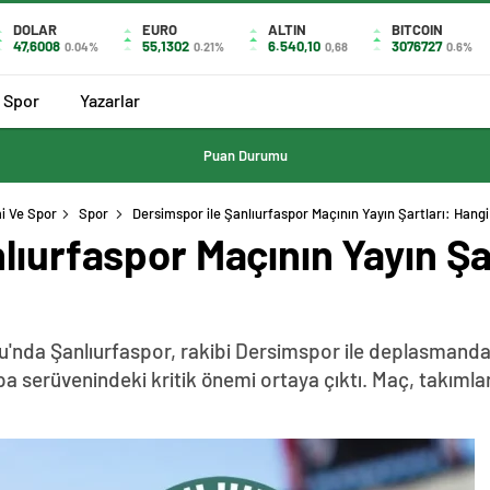
DOLAR
EURO
ALTIN
BITCOIN
47,6008
55,1302
6.540,10
3076727
0.04%
0.21%
0,68
0.6%
Spor
Yazarlar
Puan Durumu
i Ve Spor
Spor
Dersimspor ile Şanlıurfaspor Maçının Yayın Şartları: Hang
lıurfaspor Maçının Yayın Şa
uru'nda Şanlıurfaspor, rakibi Dersimspor ile deplasman
upa serüvenindeki kritik önemi ortaya çıktı. Maç, takımlar