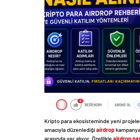
0
BEĞENDİM
ABONE OL
Kripto para ekosisteminde yeni projele
amacıyla düzenlediği
airdrop
kampanyala
arasında yer alıyor. Özellikle
airdrop nas