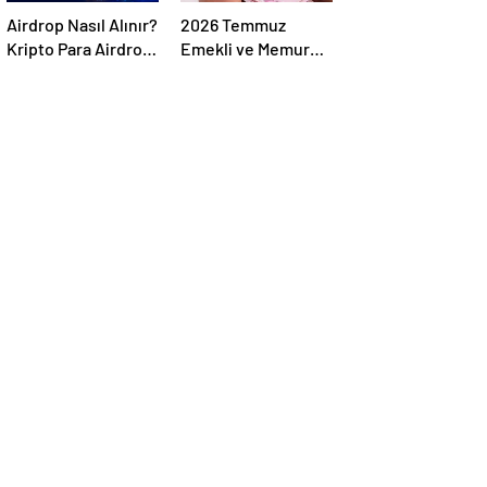
Airdrop Nasıl Alınır?
2026 Temmuz
Kripto Para Airdrop
Emekli ve Memur
Rehberi ve Güvenli
Zammı Hesaplandı!
Katılım Yöntemleri
7 Farklı Enflasyon
Senaryosu Masada