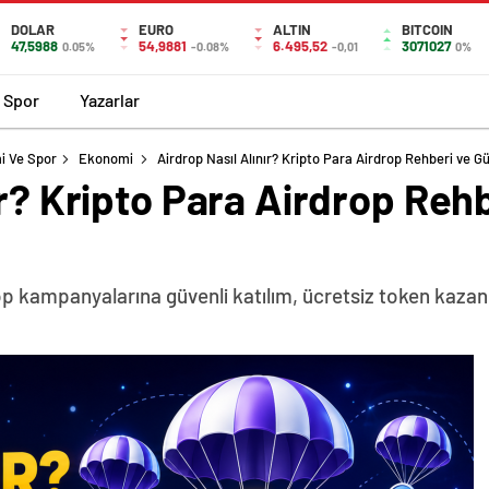
DOLAR
EURO
ALTIN
BITCOIN
47,5988
54,9881
6.495,52
3071027
0.05%
-0.08%
-0,01
0%
Spor
Yazarlar
i Ve Spor
Ekonomi
Airdrop Nasıl Alınır? Kripto Para Airdrop Rehberi ve G
ır? Kripto Para Airdrop Reh
drop kampanyalarına güvenli katılım, ücretsiz token kaza