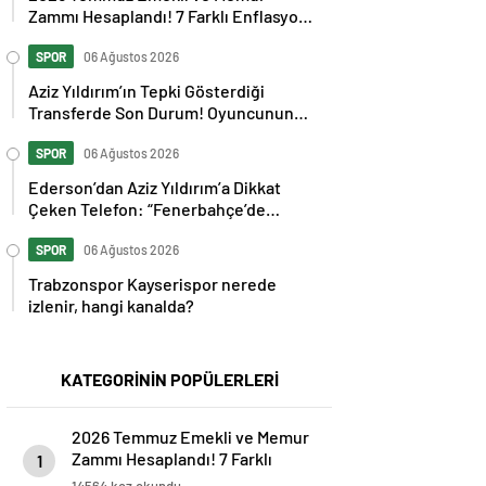
Zammı Hesaplandı! 7 Farklı Enflasyon
Senaryosu Masada
SPOR
06 Ağustos 2026
Aziz Yıldırım’ın Tepki Gösterdiği
Transferde Son Durum! Oyuncunun
Geleceği Belli Oldu
SPOR
06 Ağustos 2026
Ederson’dan Aziz Yıldırım’a Dikkat
Çeken Telefon: “Fenerbahçe’de
Kalmak İstiyorum” Mesajı
SPOR
06 Ağustos 2026
Trabzonspor Kayserispor nerede
izlenir, hangi kanalda?
KATEGORİNİN POPÜLERLERİ
2026 Temmuz Emekli ve Memur
Zammı Hesaplandı! 7 Farklı
1
Enflasyon Senaryosu Masada