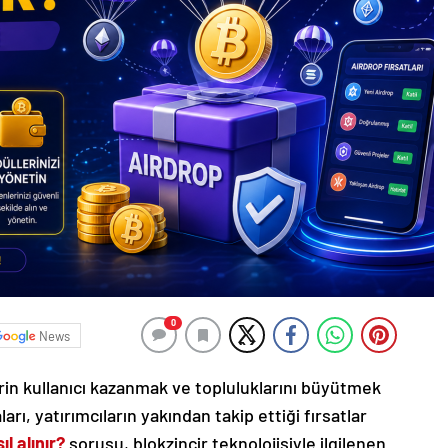
0
News
rin kullanıcı kazanmak ve topluluklarını büyütmek
rı, yatırımcıların yakından takip ettiği fırsatlar
ıl alınır?
sorusu, blokzincir teknolojisiyle ilgilenen