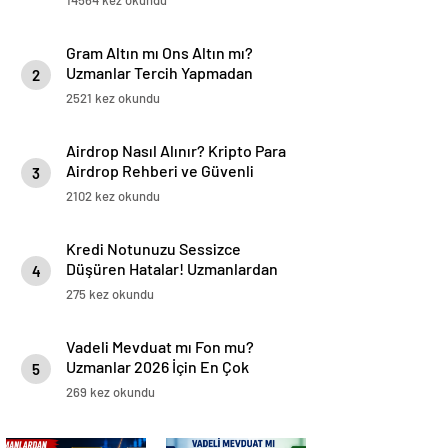
14564 kez okundu
Gram Altın mı Ons Altın mı?
Uzmanlar Tercih Yapmadan
2
Önce Bilinmesi Gerekenleri
2521 kez okundu
Açıkladı
Airdrop Nasıl Alınır? Kripto Para
Airdrop Rehberi ve Güvenli
3
Katılım Yöntemleri
2102 kez okundu
Kredi Notunuzu Sessizce
Düşüren Hatalar! Uzmanlardan
4
Önemli Uyarılar
275 kez okundu
Vadeli Mevduat mı Fon mu?
Uzmanlar 2026 İçin En Çok
5
Merak Edilen Soruyu Yanıtladı
269 kez okundu