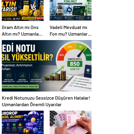
Gram Altın mı Ons
Vadeli Mevduat mı
Altın mı? Uzmanlar
Fon mu? Uzmanlar
Tercih Yapmadan
2026 İçin En Çok
Önce Bilinmesi
Merak Edilen
Gerekenleri
Soruyu Yanıtladı
Açıkladı
Kredi Notunuzu Sessizce Düşüren Hatalar!
Uzmanlardan Önemli Uyarılar