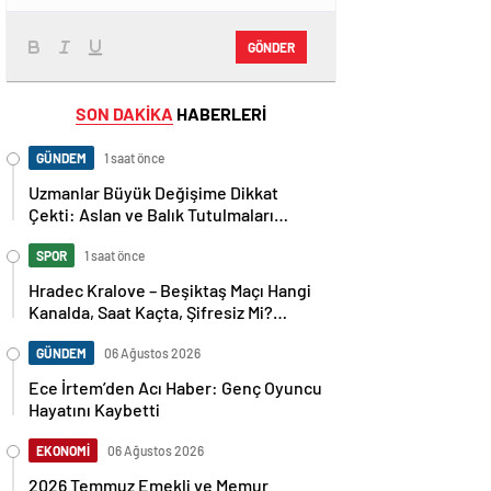
GÖNDER
SON DAKİKA
HABERLERİ
GÜNDEM
1 saat önce
Uzmanlar Büyük Değişime Dikkat
Çekti: Aslan ve Balık Tutulmaları
Neleri Değiştirecek?
SPOR
1 saat önce
Hradec Kralove – Beşiktaş Maçı Hangi
Kanalda, Saat Kaçta, Şifresiz Mi?
Avrupa Ligi 3. Ön Eleme Maçı
Muhtemel 11’ler…
GÜNDEM
06 Ağustos 2026
Ece İrtem’den Acı Haber: Genç Oyuncu
Hayatını Kaybetti
EKONOMİ
06 Ağustos 2026
2026 Temmuz Emekli ve Memur