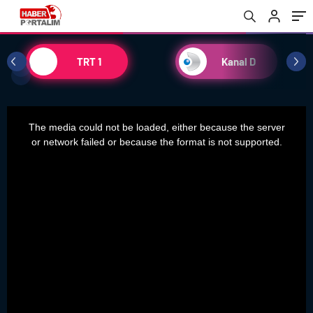
TRT 1
Kanal D
This
The media could not be loaded, either because the server
is
or network failed or because the format is not supported.
a
modal
window.